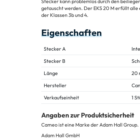
Stecker kann problemlos durch den beiliege
getauscht werden. Der EKS 20 M erfüllt all
der Klassen 3b und 4.
Eigenschaften
Stecker A
Int
Stecker B
Sch
Länge
20
Hersteller
Ca
Verkaufseinheit
1 S
Angaben zur Produktsicherheit
Cameo ist eine Marke der Adam Hall Group.
Adam Hall GmbH