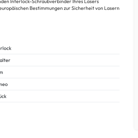
nden Interlock-Schraubverbinder Ihres Lasers
e europäischen Bestimmungen zur Sicherheit von Lasern
erlock
alter
 m
meo
tück