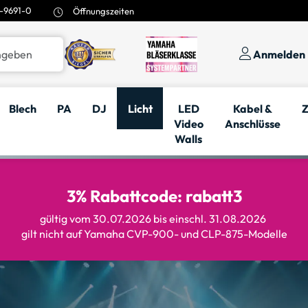
-9691-0
Öffnungszeiten
Anmelden
Blech
PA
DJ
Licht
LED
Kabel &
Z
Video
Anschlüsse
Walls
3% Rabattcode: rabatt3
gültig vom 30.07.2026 bis einschl. 31.08.2026
gilt nicht auf Yamaha CVP-900- und CLP-875-Modelle