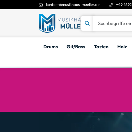
kontakt@musikhaus-mueller.de
+49 6592
Suchbegriffe eingeben
Drums
Git/Bass
Tasten
Holz