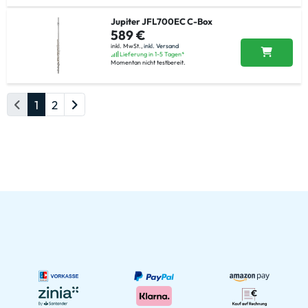
Jupiter JFL700EC C-Box
589 €
inkl. MwSt.,
inkl. Versand
Lieferung in 1-5 Tagen*
Momentan nicht testbereit.
1
2