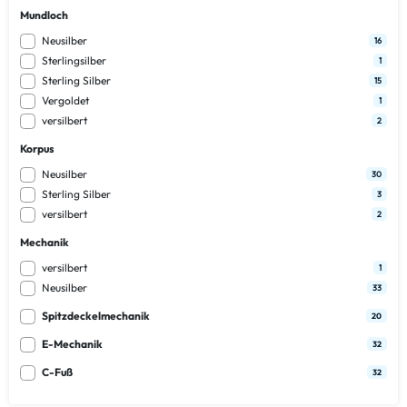
Mundloch
Neusilber
16
Sterlingsilber
1
Sterling Silber
15
Vergoldet
1
versilbert
2
Korpus
Neusilber
30
Sterling Silber
3
versilbert
2
Mechanik
versilbert
1
Neusilber
33
Spitzdeckelmechanik
20
E-Mechanik
32
C-Fuß
32