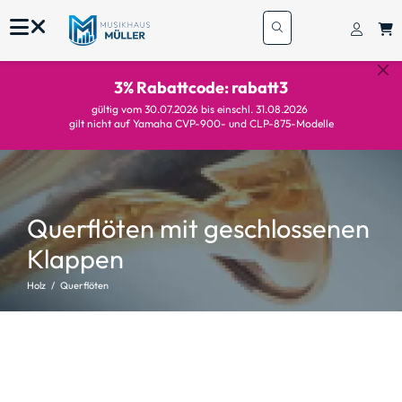
3% Rabattcode: rabatt3
gültig vom 30.07.2026 bis einschl. 31.08.2026
gilt nicht auf Yamaha CVP-900- und CLP-875-Modelle
Querflöten mit geschlossenen
Klappen
Holz
Querflöten