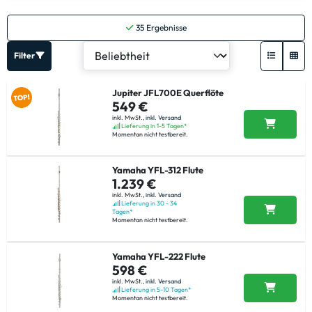
35
Ergebnisse
Filter
Jupiter JFL700E Querflöte
549 €
inkl. MwSt.,
inkl. Versand
Lieferung in 1-5 Tagen*
Momentan nicht testbereit.
Yamaha YFL-312 Flute
1.239 €
inkl. MwSt.,
inkl. Versand
Lieferung in 30 - 34
Tagen*
Momentan nicht testbereit.
Yamaha YFL-222 Flute
598 €
inkl. MwSt.,
inkl. Versand
Lieferung in 5-10 Tagen*
Momentan nicht testbereit.