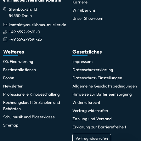
e.K. Inhaber: Hermann Konrath
Karriere
Steinbockstr. 13
Wir über uns
54550 Daun
Unser Showroom
kontakt@musikhaus-mueller.de
+49 6592-9691-0
+49 6592-9691-23
Weiteres
Gesetzliches
0% Finanzierung
Impressum
Festinstallationen
Datenschutzerklärung
Fohhn
Datenschutz-Einstellungen
Newsletter
Allgemeine Geschäftsbedingungen
Professionelle Kinobeschallung
Hinweise zur Batterieentsorgung
Rechnungskauf für Schulen und
Widerrufsrecht
Behörden
Vertrag widerrufen
Schulmusik und Bläserklasse
Zahlung und Versand
Sitemap
Erklärung zur Barrierefreiheit
Vertrag widerrufen