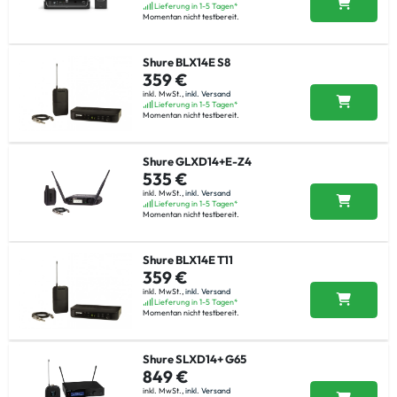
Lieferung in 1-5 Tagen*
Momentan nicht testbereit.
Shure BLX14E S8
359 €
inkl. MwSt.,
inkl. Versand
Lieferung in 1-5 Tagen*
Momentan nicht testbereit.
Shure GLXD14+E-Z4
535 €
inkl. MwSt.,
inkl. Versand
Lieferung in 1-5 Tagen*
Momentan nicht testbereit.
Shure BLX14E T11
359 €
inkl. MwSt.,
inkl. Versand
Lieferung in 1-5 Tagen*
Momentan nicht testbereit.
Shure SLXD14+ G65
849 €
inkl. MwSt.,
inkl. Versand