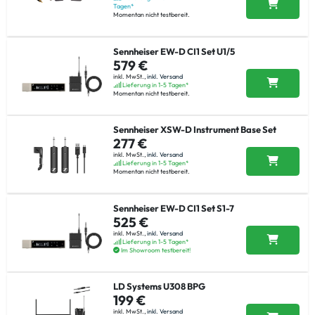
Tagen*
Momentan nicht testbereit.
Sennheiser EW-D CI1 Set U1/5
579 €
inkl. MwSt.,
inkl. Versand
Lieferung in 1-5 Tagen*
Momentan nicht testbereit.
Sennheiser XSW-D Instrument Base Set
277 €
inkl. MwSt.,
inkl. Versand
Lieferung in 1-5 Tagen*
Momentan nicht testbereit.
Sennheiser EW-D CI1 Set S1-7
525 €
inkl. MwSt.,
inkl. Versand
Lieferung in 1-5 Tagen*
Im Showroom testbereit!
LD Systems U308 BPG
199 €
inkl. MwSt.,
inkl. Versand