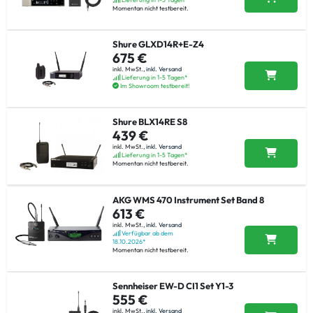
Momentan nicht testbereit.
Shure GLXD14R+E-Z4
675 €
inkl. MwSt.,
inkl. Versand
Lieferung in 1-5 Tagen*
Im Showroom testbereit!
Shure BLX14RE S8
439 €
inkl. MwSt.,
inkl. Versand
Lieferung in 1-5 Tagen*
Momentan nicht testbereit.
AKG WMS 470 Instrument Set Band 8
613 €
inkl. MwSt.,
inkl. Versand
Verfügbar ab dem
18.10.2026*
Momentan nicht testbereit.
Sennheiser EW-D CI1 Set Y1-3
555 €
inkl. MwSt.,
inkl. Versand