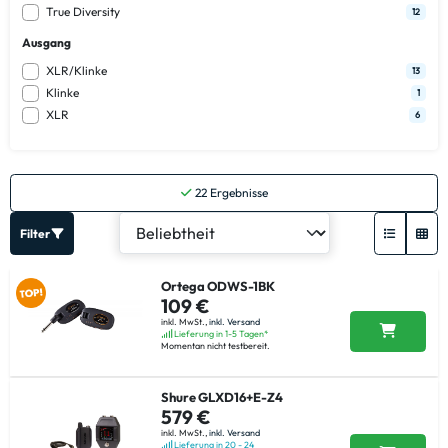
True Diversity
12
Ausgang
XLR/Klinke
13
Klinke
1
XLR
6
22
Ergebnisse
Filter
Ortega ODWS-1BK
109 €
inkl. MwSt.,
inkl. Versand
Lieferung in 1-5 Tagen*
Momentan nicht testbereit.
Shure GLXD16+E-Z4
579 €
inkl. MwSt.,
inkl. Versand
Lieferung in 20 - 24