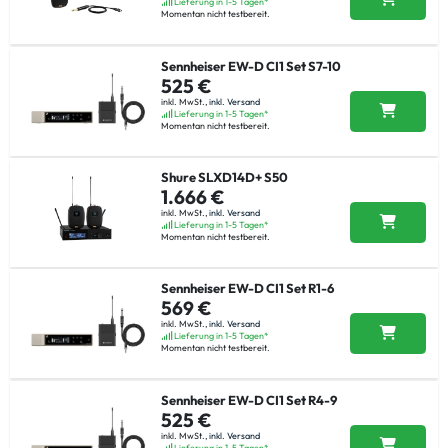
Lieferung in 1-5 Tagen*
Momentan nicht testbereit.
Sennheiser EW-D CI1 Set S7-10
525 €
inkl. MwSt.,
inkl. Versand
Lieferung in 1-5 Tagen*
Momentan nicht testbereit.
Shure SLXD14D+ S50
1.666 €
inkl. MwSt.,
inkl. Versand
Lieferung in 1-5 Tagen*
Momentan nicht testbereit.
Sennheiser EW-D CI1 Set R1-6
569 €
inkl. MwSt.,
inkl. Versand
Lieferung in 1-5 Tagen*
Momentan nicht testbereit.
Sennheiser EW-D CI1 Set R4-9
525 €
inkl. MwSt.,
inkl. Versand
Lieferung in 1-5 Tagen*