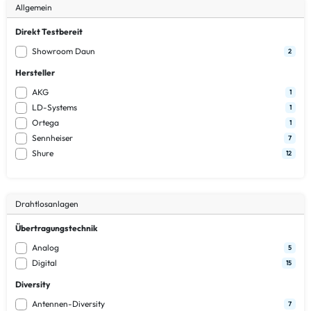
Allgemein
Direkt Testbereit
Showroom Daun
2
Hersteller
AKG
1
LD-Systems
1
Ortega
1
Sennheiser
7
Shure
12
Drahtlosanlagen
Übertragungstechnik
Analog
5
Digital
15
Diversity
Antennen-Diversity
7