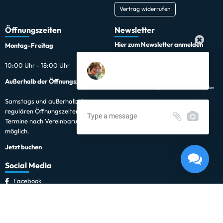
Vertrag widerrufen
Öffnungszeiten
Newsletter
Hier zum Newsletter anmelden
Montag-Freitag
10:00 Uhr - 18:00 Uhr
Außerhalb der Öffnungszeiten
Du kannst den Newsletter jederzeit kostenlos abbestellen.
Samstags und außerhalb der
regulären Öffnungszeiten sind
Termine nach Vereinbarung
möglich.
Jetzt buchen
Social Media
Facebook
Instagram
*gilt für Lieferungen innerhalb Deutschlands.
© 2026 Musikhaus Müller – Alle Rechte vorbehalten
Realisiert mit
PageED
. Ein Shopsystem der
OneCue GmbH
.