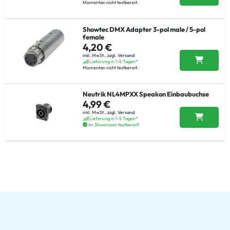
Momentan nicht testbereit.
Showtec DMX Adapter 3-pol male / 5-pol
female
4,20 €
inkl. MwSt.,
zzgl. Versand
Lieferung in 1-5 Tagen*
Momentan nicht testbereit.
Neutrik NL4MPXX Speakon Einbaubuchse
4,99 €
inkl. MwSt.,
zzgl. Versand
Lieferung in 1-5 Tagen*
Im Showroom testbereit!