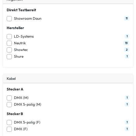
Direkt Testbereit
Showroom Daun
11
Hersteller
LD-Systems
1
Neutrik
13
Showtec
2
Shure
1
Kabel
Stecker A
DMX (M)
1
DMX 5-polig (M)
1
Stecker B
DMX 5-polig (F)
1
DMX (F)
1