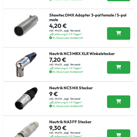
Showtec DMX Adapter 3-pol female / 5-pol
male
4,20 €
inkl. MwSt.,
zzgl. Versand
Lieferung in 1-5 Tagen*
Im Showroom testbereit!
Neutrik NC3 MRX XLR Winkelstecker
7,20 €
inkl. MwSt.,
zzgl. Versand
Lieferung in 1-5 Tagen*
Im Showroom testbereit!
Neutrik NC5 MX Stecker
9 €
inkl. MwSt.,
zzgl. Versand
Lieferung in 1-5 Tagen*
Im Showroom testbereit!
Neutrik NA3 FF Stecker
9,30 €
inkl. MwSt.,
zzgl. Versand
Lieferung in 1-5 Tagen*