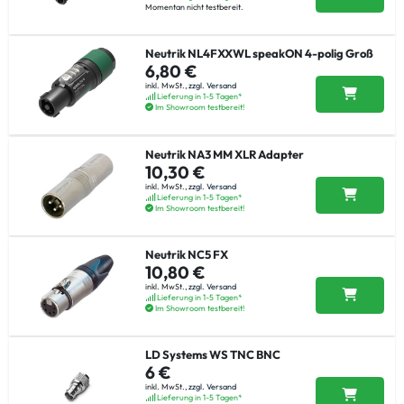
Momentan nicht testbereit.
Neutrik NL4FXXWL speakON 4-polig Groß
6,80 €
inkl. MwSt.,
zzgl. Versand
Lieferung in 1-5 Tagen*
Im Showroom testbereit!
Neutrik NA3 MM XLR Adapter
10,30 €
inkl. MwSt.,
zzgl. Versand
Lieferung in 1-5 Tagen*
Im Showroom testbereit!
Neutrik NC5 FX
10,80 €
inkl. MwSt.,
zzgl. Versand
Lieferung in 1-5 Tagen*
Im Showroom testbereit!
LD Systems WS TNC BNC
6 €
inkl. MwSt.,
zzgl. Versand
Lieferung in 1-5 Tagen*