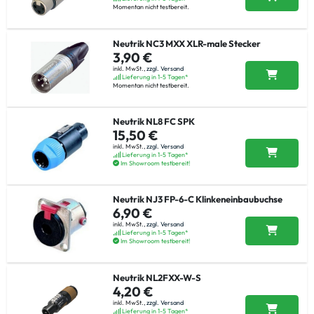
Momentan nicht testbereit.
Neutrik NC3 MXX XLR-male Stecker
3,90 €
inkl. MwSt.,
zzgl. Versand
Lieferung in 1-5 Tagen*
Momentan nicht testbereit.
Neutrik NL8 FC SPK
15,50 €
inkl. MwSt.,
zzgl. Versand
Lieferung in 1-5 Tagen*
Im Showroom testbereit!
Neutrik NJ3 FP-6-C Klinkeneinbaubuchse
6,90 €
inkl. MwSt.,
zzgl. Versand
Lieferung in 1-5 Tagen*
Im Showroom testbereit!
Neutrik NL2FXX-W-S
4,20 €
inkl. MwSt.,
zzgl. Versand
Lieferung in 1-5 Tagen*