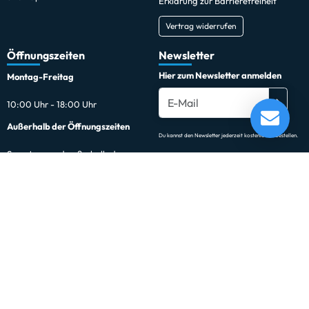
Erklärung zur Barrierefreiheit
Vertrag widerrufen
Öffnungszeiten
Newsletter
Hier zum Newsletter anmelden
Montag-Freitag
10:00 Uhr - 18:00 Uhr
Außerhalb der Öffnungszeiten
Du kannst den Newsletter jederzeit kostenlos abbestellen.
Samstags und außerhalb der
regulären Öffnungszeiten sind
Termine nach Vereinbarung
möglich.
Jetzt buchen
Social Media
Facebook
Instagram
*gilt für Lieferungen innerhalb Deutschlands.