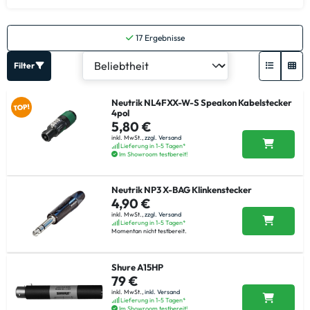
17
Ergebnisse
Filter
Neutrik NL4FXX-W-S Speakon Kabelstecker
4pol
5,80 €
inkl. MwSt.,
zzgl. Versand
Lieferung in 1-5 Tagen*
Im Showroom testbereit!
Neutrik NP3 X-BAG Klinkenstecker
4,90 €
inkl. MwSt.,
zzgl. Versand
Lieferung in 1-5 Tagen*
Momentan nicht testbereit.
Shure A15HP
79 €
inkl. MwSt.,
inkl. Versand
Lieferung in 1-5 Tagen*
Im Showroom testbereit!