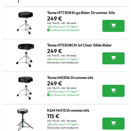
Tama HT730B Ergo Rider Drummer Sitz
249 €
inkl. MwSt.,
inkl. Versand
Lieferung in 1-5 Tagen*
Im Showroom testbereit!
Tama HT530BCN 1st Chair Glide Rider
249 €
inkl. MwSt.,
inkl. Versand
Lieferung in 1-5 Tagen*
Momentan nicht testbereit.
Tama ht530b Drummersitz
249 €
inkl. MwSt.,
inkl. Versand
Lieferung in 1-5 Tagen*
Im Showroom testbereit!
K&M 14015 Drummersitz
115 €
inkl. MwSt.,
inkl. Versand
Lieferung in 1-5 Tagen*
Momentan nicht testbereit.