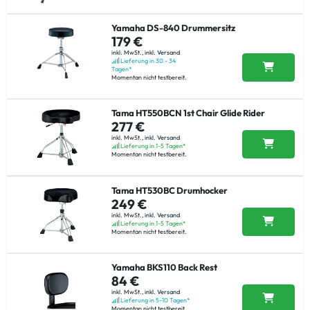
Yamaha DS-840 Drummersitz
179 €
inkl. MwSt.,
inkl. Versand
Lieferung in 30 - 34
Tagen*
Momentan nicht testbereit.
Tama HT550BCN 1st Chair Glide Rider
277 €
inkl. MwSt.,
inkl. Versand
Lieferung in 1-5 Tagen*
Momentan nicht testbereit.
Tama HT530BC Drumhocker
249 €
inkl. MwSt.,
inkl. Versand
Lieferung in 1-5 Tagen*
Momentan nicht testbereit.
Yamaha BKS110 Back Rest
84 €
inkl. MwSt.,
inkl. Versand
Lieferung in 5-10 Tagen*
Momentan nicht testbereit.