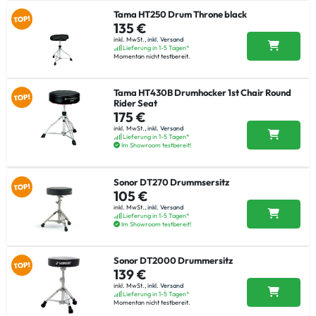
Tama HT250 Drum Throne black
135 €
inkl. MwSt.,
inkl. Versand
Lieferung in 1-5 Tagen*
Momentan nicht testbereit.
Tama HT430B Drumhocker 1st Chair Round
Rider Seat
175 €
inkl. MwSt.,
inkl. Versand
Lieferung in 1-5 Tagen*
Im Showroom testbereit!
Sonor DT270 Drummsersitz
105 €
inkl. MwSt.,
inkl. Versand
Lieferung in 1-5 Tagen*
Im Showroom testbereit!
Sonor DT2000 Drummersitz
139 €
inkl. MwSt.,
inkl. Versand
Lieferung in 1-5 Tagen*
Momentan nicht testbereit.