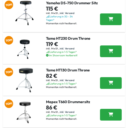
Yamaha DS-750 Drummer Sitz
115 €
inkl. MwSt.,
inkl. Versand
Lieferung in 30 - 34
Tagen*
Momentan nicht testbereit.
Tama HT230 Drum Throne
119 €
inkl. MwSt.,
inkl. Versand
Lieferung in 1-5 Tagen*
Im Showroom testbereit!
Tama HT130 Drum Throne
82 €
inkl. MwSt.,
inkl. Versand
Lieferung in 1-5 Tagen*
Momentan nicht testbereit.
Mapex T660 Drummersitz
86 €
inkl. MwSt.,
inkl. Versand
Lieferung in 1-5 Tagen*
Momentan nicht testbereit.