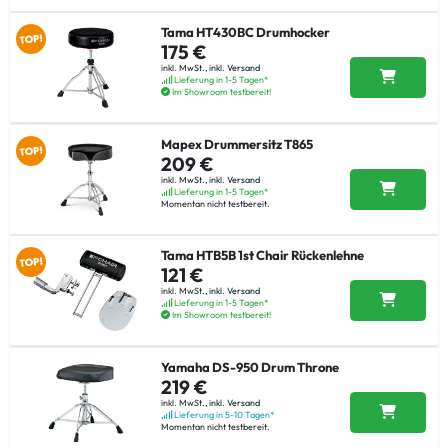
Tama HT430BC Drumhocker
175 €
inkl. MwSt.,
inkl. Versand
Lieferung in 1-5 Tagen*
Im Showroom testbereit!
Mapex Drummersitz T865
209 €
inkl. MwSt.,
inkl. Versand
Lieferung in 1-5 Tagen*
Momentan nicht testbereit.
Tama HTB5B 1st Chair Rückenlehne
121 €
inkl. MwSt.,
inkl. Versand
Lieferung in 1-5 Tagen*
Im Showroom testbereit!
Yamaha DS-950 Drum Throne
219 €
inkl. MwSt.,
inkl. Versand
Lieferung in 5-10 Tagen*
Momentan nicht testbereit.