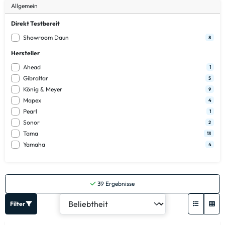
Allgemein
Direkt Testbereit
Showroom Daun
8
Hersteller
Ahead
1
Gibraltar
5
König & Meyer
9
Mapex
4
Pearl
1
Sonor
2
Tama
13
Yamaha
4
39
Ergebnisse
Filter