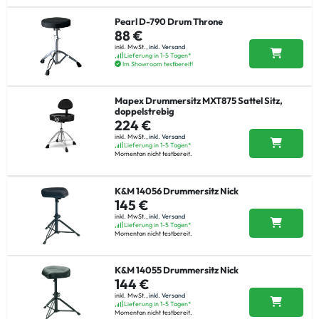
Pearl D-790 Drum Throne
88 €
inkl. MwSt.,
inkl. Versand
Lieferung in 1-5 Tagen*
Im Showroom testbereit!
Mapex Drummersitz MXT875 Sattel Sitz,
doppelstrebig
224 €
inkl. MwSt.,
inkl. Versand
Lieferung in 1-5 Tagen*
Momentan nicht testbereit.
K&M 14056 Drummersitz Nick
145 €
inkl. MwSt.,
inkl. Versand
Lieferung in 1-5 Tagen*
Momentan nicht testbereit.
K&M 14055 Drummersitz Nick
144 €
inkl. MwSt.,
inkl. Versand
Lieferung in 1-5 Tagen*
Momentan nicht testbereit.