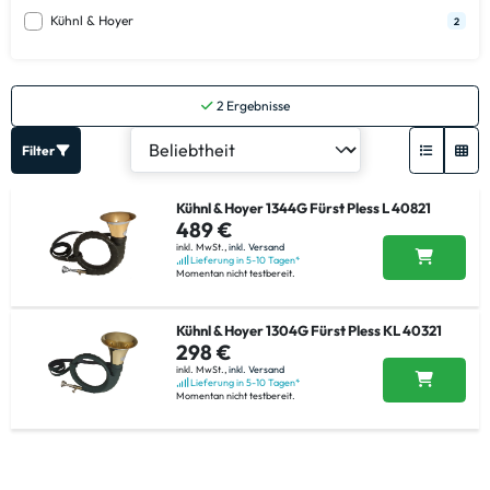
Kühnl & Hoyer
2
2
Ergebnisse
Filter
Kühnl & Hoyer 1344G Fürst Pless L 40821
489 €
inkl. MwSt.,
inkl. Versand
Lieferung in 5-10 Tagen*
Momentan nicht testbereit.
Kühnl & Hoyer 1304G Fürst Pless KL 40321
298 €
inkl. MwSt.,
inkl. Versand
Lieferung in 5-10 Tagen*
Momentan nicht testbereit.