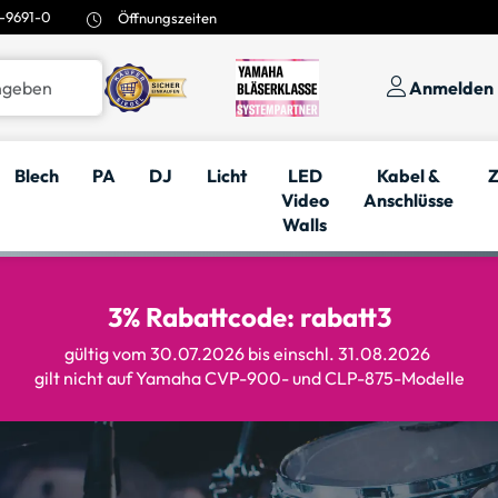
-9691-0
Öffnungszeiten
Anmelden
Blech
PA
DJ
Licht
LED
Kabel &
Z
Video
Anschlüsse
Walls
3% Rabattcode: rabatt3
gültig vom 30.07.2026 bis einschl. 31.08.2026
gilt nicht auf Yamaha CVP-900- und CLP-875-Modelle