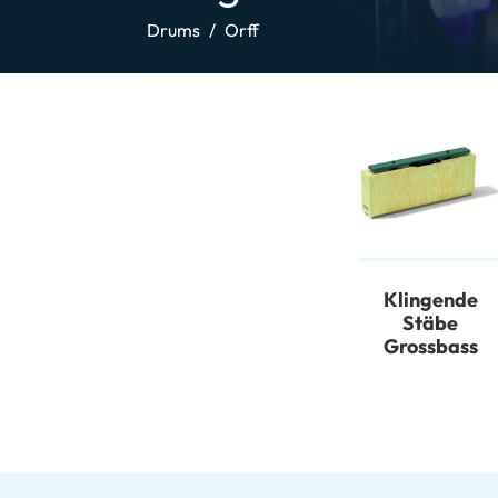
Drums
Orff
Klingende
Stäbe
Grossbass