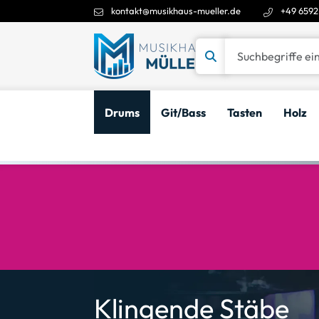
kontakt@musikhaus-mueller.de
+49 6592
Suchbegriffe eingeben
Drums
Git/Bass
Tasten
Holz
Klingende Stäbe