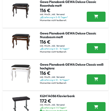
Gewa Pianobank GEWA Deluxe Classic
Rosenholz matt
116 €
inkl. MwSt.,
inkl. Versand
Lieferung in 5-10 Tagen*
Momentan nicht testbereit.
Gewa Pianobank GEWA Deluxe Classic
Nussbaum matt
116 €
inkl. MwSt.,
inkl. Versand
Lieferung in 12 - 16 Tagen*
Momentan nicht testbereit.
Gewa Pianobank GEWA Deluxe Classic weiß
hochglanz
116 €
inkl. MwSt.,
inkl. Versand
Lieferung in 12 - 16 Tagen*
Momentan nicht testbereit.
K&M 14086 Klavierbank
172 €
inkl. MwSt.,
inkl. Versand
Lieferung in 1-5 Tagen*
Im Showroom testbereit!