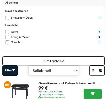
Allgemein
Direkt Testbereit
Showroom Daun
7
Hersteller
Gewa
11
König & Meyer
12
Yamaha
1
24
Ergebnisse
Filter
Gewa Klavierbank Deluxe Schwarz matt
99 €
inkl. MwSt.,
inkl. Versand
Lieferung in 1-5 Tagen*
Im Showroom testbereit!