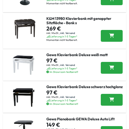
Momentan nicht testbereit.
K&M 13980 Klavierbank mit genoppter
Sitzfläche - Bank s
269 €
inkl. MwSt.,
inkl. Versand
Lieferung in 1-5 Tagen*
Momentan nicht testbereit.
Gewa Klavierbank Deluxe weiß matt
97 €
inkl. MwSt.,
inkl. Versand
Lieferung in 1-5 Tagen*
Im Showroom testbereit!
Gewa Klavierbank Deluxe schwarz hochglanz
97 €
inkl. MwSt.,
inkl. Versand
Lieferung in 1-5 Tagen*
Im Showroom testbereit!
Gewa Pianobank GEWA Deluxe Auto Lift
149 €