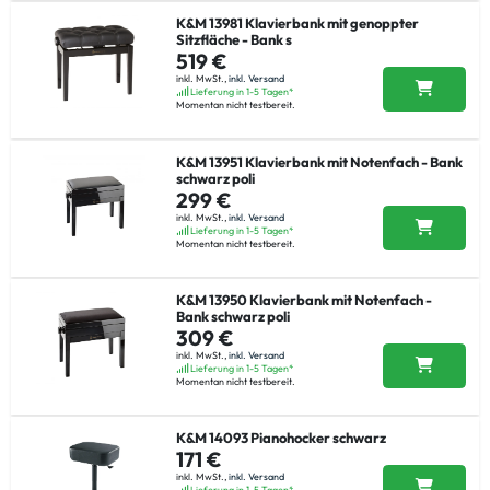
K&M 13981 Klavierbank mit genoppter
Sitzfläche - Bank s
519 €
inkl. MwSt.,
inkl. Versand
Lieferung in 1-5 Tagen*
Momentan nicht testbereit.
K&M 13951 Klavierbank mit Notenfach - Bank
schwarz poli
299 €
inkl. MwSt.,
inkl. Versand
Lieferung in 1-5 Tagen*
Momentan nicht testbereit.
K&M 13950 Klavierbank mit Notenfach -
Bank schwarz poli
309 €
inkl. MwSt.,
inkl. Versand
Lieferung in 1-5 Tagen*
Momentan nicht testbereit.
K&M 14093 Pianohocker schwarz
171 €
inkl. MwSt.,
inkl. Versand
Lieferung in 1-5 Tagen*