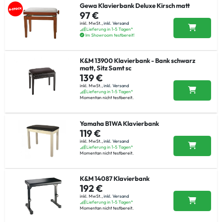
Gewa Klavierbank Deluxe Kirsch matt
97 €
inkl. MwSt.,
inkl. Versand
Lieferung in 1-5 Tagen*
Im Showroom testbereit!
K&M 13900 Klavierbank - Bank schwarz
matt, Sitz Samt sc
139 €
inkl. MwSt.,
inkl. Versand
Lieferung in 1-5 Tagen*
Momentan nicht testbereit.
Yamaha B1WA Klavierbank
119 €
inkl. MwSt.,
inkl. Versand
Lieferung in 1-5 Tagen*
Momentan nicht testbereit.
K&M 14087 Klavierbank
192 €
inkl. MwSt.,
inkl. Versand
Lieferung in 1-5 Tagen*
Momentan nicht testbereit.