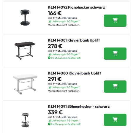
K&M 14092 Pianohocker schwarz
166 €
inkl. MwSt.,
inkl. Versand
Lieferung in 1-5 Tagen*
Momentan nicht testbereit.
K&M 14081 Klavierbank Uplift
278 €
inkl. MwSt.,
inkl. Versand
Lieferung in 1-5 Tagen*
Im Showroom testbereit!
K&M 14080 Klavierbank Uplift
291 €
inkl. MwSt.,
inkl. Versand
Lieferung in 1-5 Tagen*
Momentan nicht testbereit.
K&M 14091 Bühnenhocker - schwarz
339 €
inkl. MwSt.,
inkl. Versand
Lieferung in 1-5 Tagen*
Im Showroom testbereit!