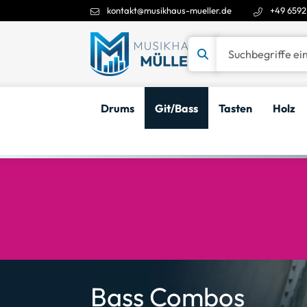
kontakt@musikhaus-mueller.de
+49 6592
Suchbegriffe eingeben
Drums
Git/Bass
Tasten
Holz
Bass Combos