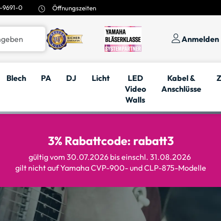
-9691-0
Öffnungszeiten
Anmelden
Blech
PA
DJ
Licht
LED
Kabel &
Z
Video
Anschlüsse
Walls
3% Rabattcode: rabatt3
gültig vom 30.07.2026 bis einschl. 31.08.2026
gilt nicht auf Yamaha CVP-900- und CLP-875-Modelle