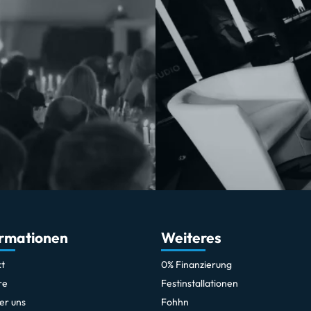
ormationen
Weiteres
t
0% Finanzierung
re
Festinstallationen
er uns
Fohhn