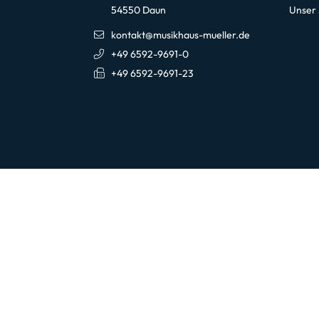
54550 Daun
Unser
kontakt@musikhaus-mueller.de
+49 6592-9691-0
+49 6592-9691-23
Öffnungszeiten
New
Hier 
Montag-Freitag
10:00 Uhr - 18:00 Uhr
Außerhalb der Öffnungszeiten
Samstags und außerhalb der regulären
Öffnungszeiten sind Termine nach
Du kanns
Vereinbarung möglich.
abbestel