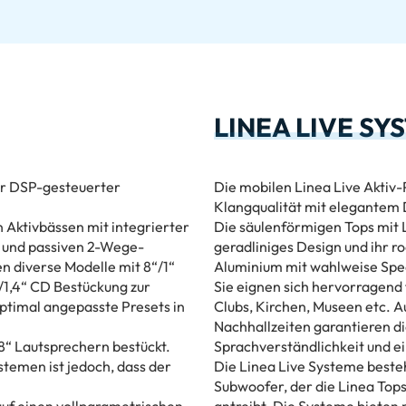
LINEA LIVE SY
er DSP-gesteuerter
Die mobilen Linea Live Aktiv
Klangqualität mit elegantem 
Aktivbässen mit integrierter
Die säulenförmigen Tops mit 
n und passiven 2-Wege-
geradliniges Design und ihr 
n diverse Modelle mit 8“/1“
Aluminium mit wahlweise Spe
“/1,4“ CD Bestückung zur
Sie eignen sich hervorragend 
ptimal angepasste Presets in
Clubs, Kirchen, Museen etc. A
Nachhallzeiten garantieren d
18“ Lautsprechern bestückt.
Sprachverständlichkeit und 
temen ist jedoch, dass der
Die Linea Live Systeme best
Subwoofer, der die Linea Top
 auf einen vollparametrischen
antreibt. Die Systeme bieten