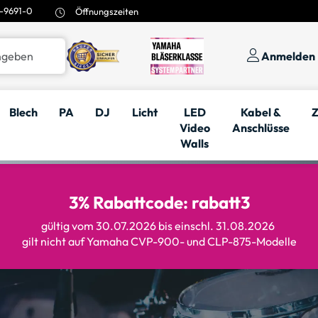
-9691-0
Öffnungszeiten
Anmelden
Blech
PA
DJ
Licht
LED
Kabel &
Z
Video
Anschlüsse
Walls
3% Rabattcode: rabatt3
gültig vom 30.07.2026 bis einschl. 31.08.2026
gilt nicht auf Yamaha CVP-900- und CLP-875-Modelle