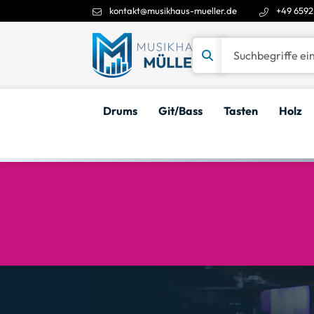
kontakt@musikhaus-mueller.de
+49 6592
Suchbegriffe eingeben
Drums
Git/Bass
Tasten
Holz