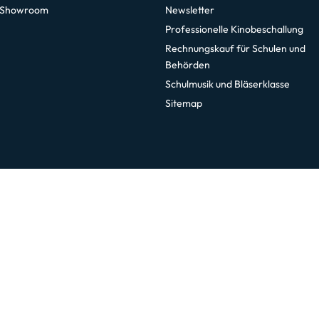
 Showroom
Newsletter
Professionelle Kinobeschallung
Rechnungskauf für Schulen und
Behörden
Schulmusik und Bläserklasse
Sitemap
sletter
Social Media
zum Newsletter anmelden
Facebook
Instagram
t den Newsletter jederzeit kostenlos
len.