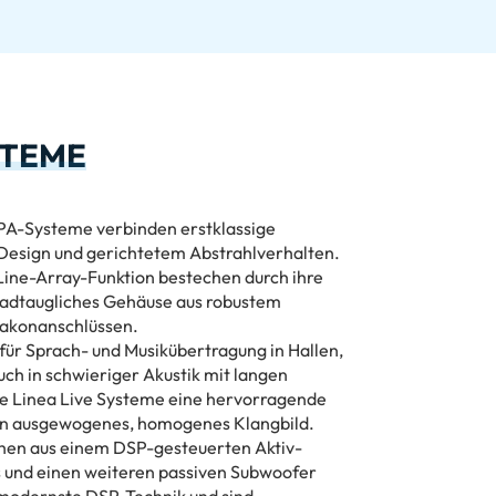
STEME
-PA-Systeme verbinden erstklassige
Design und gerichtetem Abstrahlverhalten.
Line-Array-Funktion bestechen durch ihre
roadtaugliches Gehäuse aus robustem
akonanschlüssen.
für Sprach- und Musikübertragung in Hallen,
uch in schwieriger Akustik mit langen
ie Linea Live Systeme eine hervorragende
ein ausgewogenes, homogenes Klangbild.
ehen aus einem DSP-gesteuerten Aktiv-
s und einen weiteren passiven Subwoofer
 modernste DSP-Technik und sind