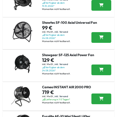
Verfügbar ab dem
15.10.2026*
Momentan nicht testbereit.
Showtec SF-100 Axial Universal Fan
99 €
inkl. MwSt.,
inkl. Versand
Verfügbar ab dem
24.08.2026*
Momentan nicht testbereit.
Showgear SF-125 Axial Power Fan
129 €
inkl. MwSt.,
inkl. Versand
Verfügbar ab dem
24.08.2026*
Momentan nicht testbereit.
Cameo INSTANT AIR 2000 PRO
719 €
inkl. MwSt.,
inkl. Versand
Lieferung in 1-5 Tagen*
Momentan nicht testbereit.
Eurolite AF-10 Mini Silent Lüfter