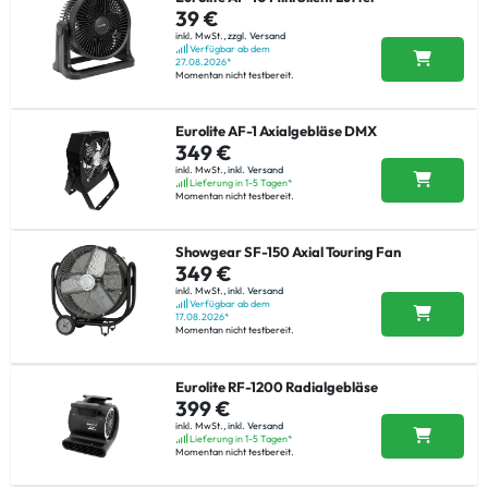
39 €
inkl. MwSt.,
zzgl. Versand
Verfügbar ab dem
27.08.2026*
Momentan nicht testbereit.
Eurolite AF-1 Axialgebläse DMX
349 €
inkl. MwSt.,
inkl. Versand
Lieferung in 1-5 Tagen*
Momentan nicht testbereit.
Showgear SF-150 Axial Touring Fan
349 €
inkl. MwSt.,
inkl. Versand
Verfügbar ab dem
17.08.2026*
Momentan nicht testbereit.
Eurolite RF-1200 Radialgebläse
399 €
inkl. MwSt.,
inkl. Versand
Lieferung in 1-5 Tagen*
Momentan nicht testbereit.