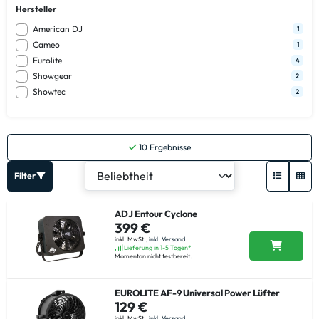
Hersteller
American DJ
1
Cameo
1
Eurolite
4
Showgear
2
Showtec
2
10
Ergebnisse
Filter
ADJ Entour Cyclone
399 €
inkl. MwSt.,
inkl. Versand
Lieferung in 1-5 Tagen*
Momentan nicht testbereit.
EUROLITE AF-9 Universal Power Lüfter
129 €
inkl. MwSt.,
inkl. Versand