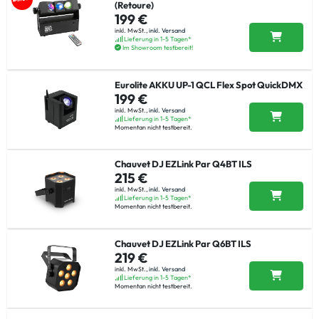
(Retoure)
199 €
inkl. MwSt.,
inkl. Versand
Lieferung in 1-5 Tagen*
Im Showroom testbereit!
Eurolite AKKU UP-1 QCL Flex Spot QuickDMX
199 €
inkl. MwSt.,
inkl. Versand
Lieferung in 1-5 Tagen*
Momentan nicht testbereit.
Chauvet DJ EZLink Par Q4BT ILS
215 €
inkl. MwSt.,
inkl. Versand
Lieferung in 1-5 Tagen*
Momentan nicht testbereit.
Chauvet DJ EZLink Par Q6BT ILS
219 €
inkl. MwSt.,
inkl. Versand
Lieferung in 1-5 Tagen*
Momentan nicht testbereit.