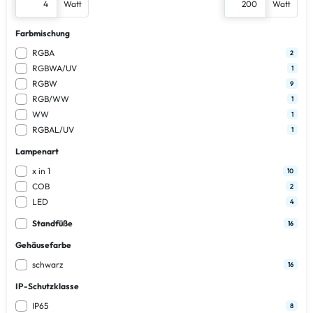
Watt
Watt
Farbmischung
RGBA
2
RGBWA/UV
1
RGBW
9
RGB/WW
1
WW
1
RGBAL/UV
1
Lampenart
x in 1
10
COB
2
LED
4
Standfüße
16
Gehäusefarbe
schwarz
16
IP-Schutzklasse
IP65
8