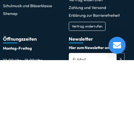
Schulmusik und Bläserklasse
Zahlung und Versand
Sitemap
Erklärung zur Barrierefreiheit
Vertrag widerrufen
Öffnungszeiten
Newsletter
Hier zum Newsletter anmelden
Montag-Freitag
10:00 Uhr - 18:00 Uhr
Außerhalb der Öffnungszeiten
Du kannst den Newsletter jederzeit kostenlos abbestellen.
Samstags und außerhalb der
regulären Öffnungszeiten sind
Termine nach Vereinbarung
möglich.
Jetzt buchen
Social Media
Facebook