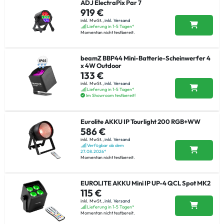
ADJ ElectraPix Par 7
919 €
inkl. MwSt.,
inkl. Versand
Lieferung in 1-5 Tagen*
Momentan nicht testbereit.
beamZ BBP44 Mini-Batterie-Scheinwerfer 4
x 4W Outdoor
133 €
inkl. MwSt.,
inkl. Versand
Lieferung in 1-5 Tagen*
Im Showroom testbereit!
Eurolite AKKU IP Tourlight 200 RGB+WW
586 €
inkl. MwSt.,
inkl. Versand
Verfügbar ab dem
27.08.2026*
Momentan nicht testbereit.
EUROLITE AKKU Mini IP UP-4 QCL Spot MK2
115 €
inkl. MwSt.,
inkl. Versand
Lieferung in 1-5 Tagen*
Momentan nicht testbereit.