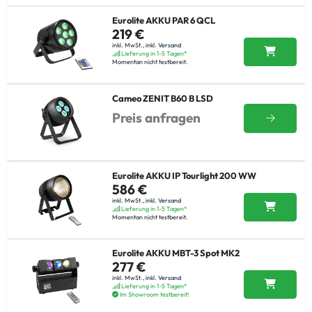
Eurolite AKKU PAR 6 QCL
219 €
inkl. MwSt.,
inkl. Versand
Lieferung in 1-5 Tagen*
Momentan nicht testbereit.
Cameo ZENIT B60 B LSD
Preis anfragen
Eurolite AKKU IP Tourlight 200 WW
586 €
inkl. MwSt.,
inkl. Versand
Lieferung in 1-5 Tagen*
Momentan nicht testbereit.
Eurolite AKKU MBT-3 Spot MK2
277 €
inkl. MwSt.,
inkl. Versand
Lieferung in 1-5 Tagen*
Im Showroom testbereit!