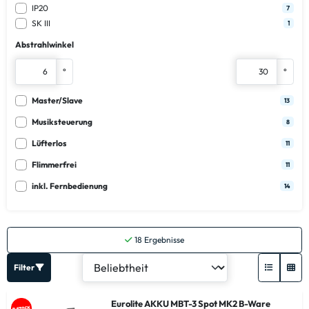
IP20
7
SK III
1
Abstrahlwinkel
°
°
Master/Slave
13
Musiksteuerung
8
Lüfterlos
11
Flimmerfrei
11
inkl. Fernbedienung
14
18
Ergebnisse
Filter
Eurolite AKKU MBT-3 Spot MK2 B-Ware