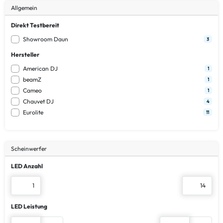
Allgemein
Direkt Testbereit
Showroom Daun
3
Hersteller
American DJ
1
beamZ
1
Cameo
1
Chauvet DJ
4
Eurolite
11
Scheinwerfer
LED Anzahl
LED Leistung