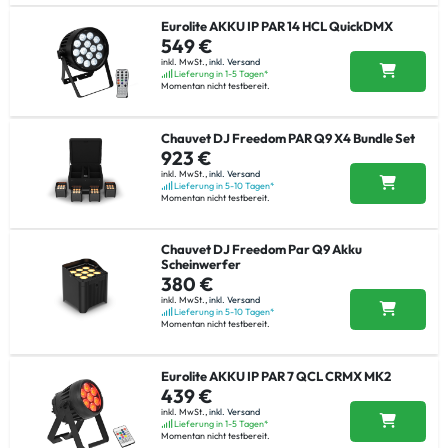
Eurolite AKKU IP PAR 14 HCL QuickDMX
549 €
inkl. MwSt.,
inkl. Versand
Lieferung in 1-5 Tagen*
Momentan nicht testbereit.
Chauvet DJ Freedom PAR Q9 X4 Bundle Set
923 €
inkl. MwSt.,
inkl. Versand
Lieferung in 5-10 Tagen*
Momentan nicht testbereit.
Chauvet DJ Freedom Par Q9 Akku
Scheinwerfer
380 €
inkl. MwSt.,
inkl. Versand
Lieferung in 5-10 Tagen*
Momentan nicht testbereit.
Eurolite AKKU IP PAR 7 QCL CRMX MK2
439 €
inkl. MwSt.,
inkl. Versand
Lieferung in 1-5 Tagen*
Momentan nicht testbereit.