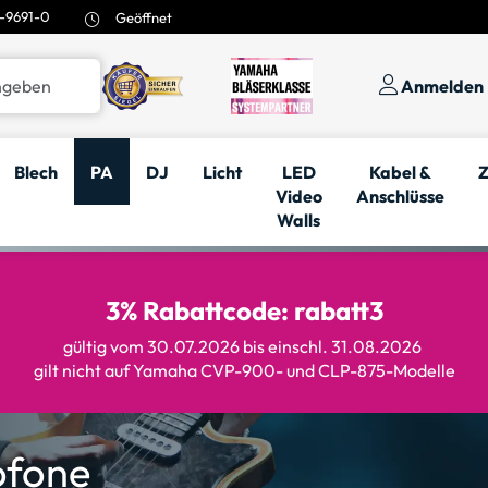
-9691-0
Geöffnet
Anmelden
Blech
PA
DJ
Licht
LED
Kabel &
Z
Video
Anschlüsse
Walls
3% Rabattcode: rabatt3
gültig vom 30.07.2026 bis einschl. 31.08.2026
gilt nicht auf Yamaha CVP-900- und CLP-875-Modelle
ofone