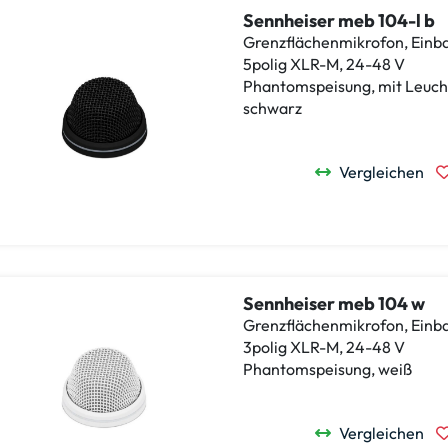
Sennheiser meb 104-l b
Grenzflächenmikrofon, Einba
5polig XLR-M, 24-48 V
Phantomspeisung, mit Leuch
schwarz
Vergleichen
Sennheiser meb 104 w
Grenzflächenmikrofon, Einba
3polig XLR-M, 24-48 V
Phantomspeisung, weiß
Vergleichen