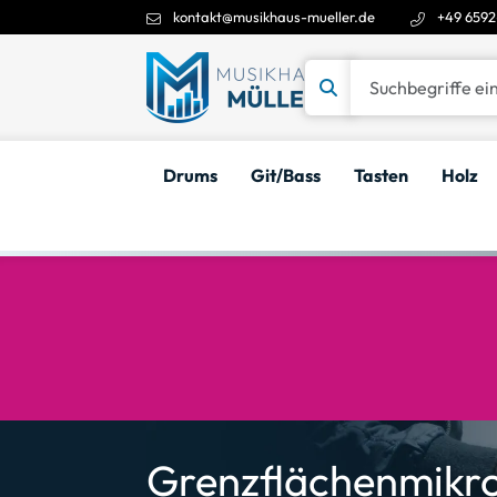
kontakt@musikhaus-mueller.de
+49 6592
Suchbegriffe eingeben
Drums
Git/Bass
Tasten
Holz
Grenzflächenmikr