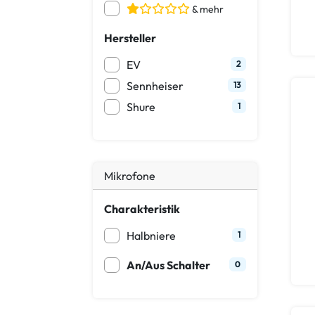
& mehr
Hersteller
EV
2
Sennheiser
13
Shure
1
Mikrofone
Charakteristik
Halbniere
1
An/Aus Schalter
0