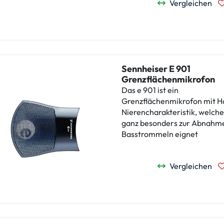
Vergleichen
Sennheiser E 901
Grenzflächenmikrofon
Das e 901 ist ein
Grenzflächenmikrofon mit H
Nierencharakteristik, welche
ganz besonders zur Abnahm
Basstrommeln eignet
Vergleichen