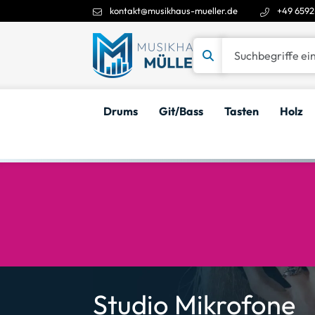
kontakt@musikhaus-mueller.de
+49 6592
Suchbegriffe eingeben
Drums
Git/Bass
Tasten
Holz
Studio Mikrofone