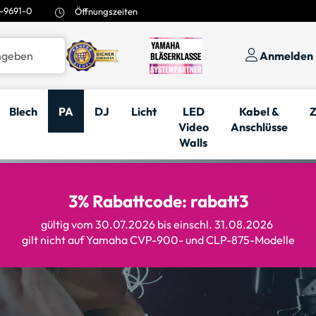
-9691-0
Öffnungszeiten
Anmelden
Blech
PA
DJ
Licht
LED
Kabel &
Z
Video
Anschlüsse
Walls
3% Rabattcode: rabatt3
gültig vom 30.07.2026 bis einschl. 31.08.2026
gilt nicht auf Yamaha CVP-900- und CLP-875-Modelle