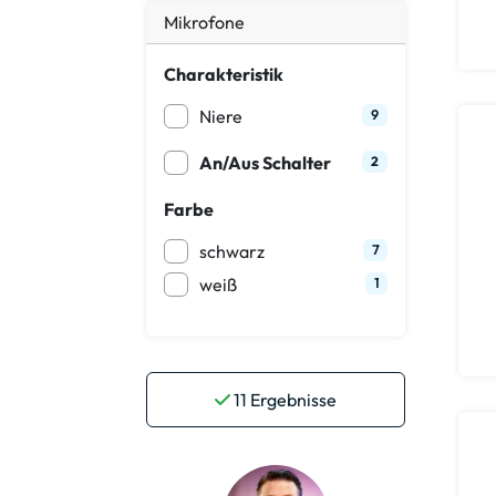
Mikrofone
Charakteristik
Niere
9
An/Aus Schalter
2
Farbe
schwarz
7
weiß
1
11
Ergebnisse