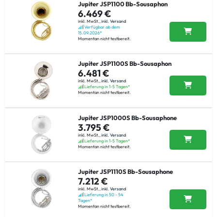
Jupiter JSP1100 Bb-Sousaphon
6.469 €
inkl. MwSt.,
inkl. Versand
Verfügbar ab dem
15.09.2026*
Momentan nicht testbereit.
Jupiter JSP1100S Bb-Sousaphon
6.481 €
inkl. MwSt.,
inkl. Versand
Lieferung in 1-5 Tagen*
Momentan nicht testbereit.
Jupiter JSP1000S Bb-Sousaphone
3.795 €
inkl. MwSt.,
inkl. Versand
Lieferung in 1-5 Tagen*
Momentan nicht testbereit.
Jupiter JSP1110S Bb-Sousaphone
7.212 €
inkl. MwSt.,
inkl. Versand
Lieferung in 50 - 54
Tagen*
Momentan nicht testbereit.