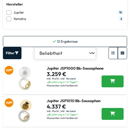
Hersteller
Jupiter
10
Yamaha
2
12
Ergebnisse
Filter
Jupiter JSP1000 Bb-Sousaphone
3.259 €
inkl. MwSt.,
inkl. Versand
Lieferung in 1-5 Tagen*
Momentan nicht testbereit.
Jupiter JSP1010 Bb-Sousaphon
4.337 €
inkl. MwSt.,
inkl. Versand
Lieferung in 1-5 Tagen*
Momentan nicht testbereit.