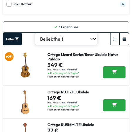
inkl. Koffer
0
3
Ergebnisse
Filter
Ortega Lizard Series Tenor Ukulele Natur
Paldao
349 €
inkl. MwSt.,
inkl. Versand
Lieferung in 1-5 Tagen*
Momentan nicht testbereit.
Ortega RUTI-TE Ukulele
169 €
inkl. MwSt.,
inkl. Versand
Lieferung in 1-5 Tagen*
Momentan nicht testbereit.
Ortega RU5MM-TE Ukulele
77 €