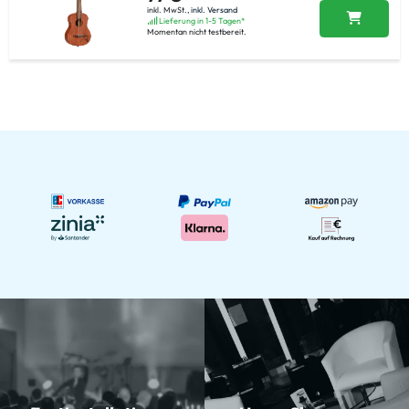
inkl. MwSt.,
inkl. Versand
Lieferung in 1-5 Tagen*
Momentan nicht testbereit.