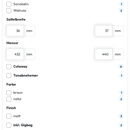
Sonokelin
1
Walnuss
2
Sattelbreite
mm
mm
Mensur
mm
mm
Cutaway
0
Tonabnehemer
1
Farbe
braun
1
natur
2
Finish
matt
3
inkl. Gigbag
2