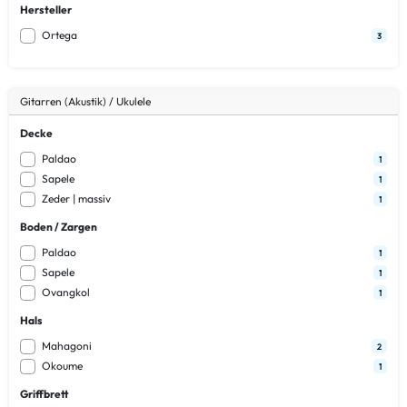
Hersteller
Ortega
3
Gitarren (Akustik) / Ukulele
Decke
Paldao
1
Sapele
1
Zeder | massiv
1
Boden / Zargen
Paldao
1
Sapele
1
Ovangkol
1
Hals
Mahagoni
2
Okoume
1
Griffbrett