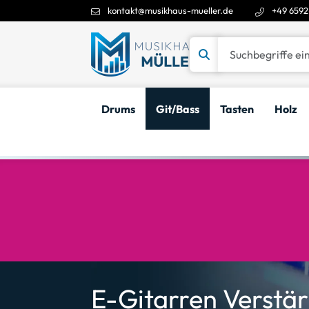
kontakt@musikhaus-mueller.de
+49 6592
Suchbegriffe eingeben
Drums
Git/Bass
Tasten
Holz
E-Gitarren Verstär