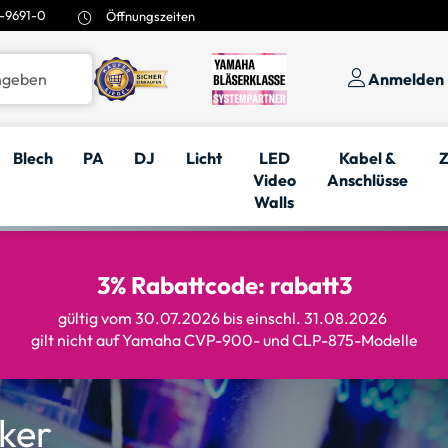
-9691-0
Öffnungszeiten
Anmelden
Blech
PA
DJ
Licht
LED
Kabel &
Z
Video
Anschlüsse
Walls
3% Rabattcode: rabatt3
gültig vom 30.07.2026 bis einschl. 31.08.2026
gilt nicht auf Yamaha CVP-900- und CLP-875-Modelle
ker