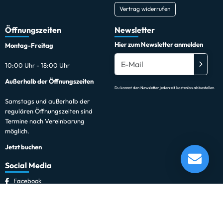
Vertrag widerrufen
Öffnungszeiten
Newsletter
Hier zum Newsletter anmelden
Montag-Freitag
10:00 Uhr - 18:00 Uhr
Außerhalb der Öffnungszeiten
Du kannst den Newsletter jederzeit kostenlos abbestellen.
Samstags und außerhalb der
regulären Öffnungszeiten sind
Termine nach Vereinbarung
möglich.
Jetzt buchen
Social Media
Facebook
Instagram
*gilt für Lieferungen innerhalb Deutschlands.
© 2026 Musikhaus Müller – Alle Rechte vorbehalten
Realisiert mit
PageED
. Ein Shopsystem der
OneCue GmbH
.