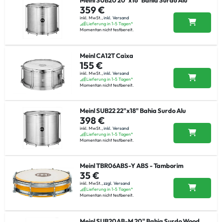
Meinl SUB20 20"x16" Bahia Surdo Alu
359 €
inkl. MwSt.,
inkl. Versand
Lieferung in 1-5 Tagen*
Momentan nicht testbereit.
Meinl CA12T Caixa
155 €
inkl. MwSt.,
inkl. Versand
Lieferung in 1-5 Tagen*
Momentan nicht testbereit.
Meinl SUB22 22"x18" Bahia Surdo Alu
398 €
inkl. MwSt.,
inkl. Versand
Lieferung in 1-5 Tagen*
Momentan nicht testbereit.
Meinl TBR06ABS-Y ABS - Tamborim
35 €
inkl. MwSt.,
zzgl. Versand
Lieferung in 1-5 Tagen*
Momentan nicht testbereit.
Meinl SUB20AB-M 20" Bahia Surdo Wood