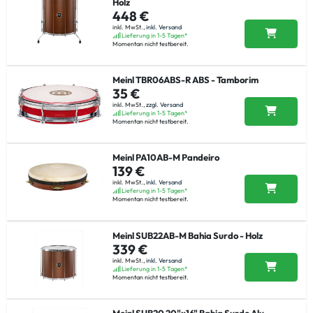
Holz
448 €
inkl. MwSt.,
inkl. Versand
Lieferung in 1-5 Tagen*
Momentan nicht testbereit.
Meinl TBR06ABS-R ABS - Tamborim
35 €
inkl. MwSt.,
zzgl. Versand
Lieferung in 1-5 Tagen*
Momentan nicht testbereit.
Meinl PA10AB-M Pandeiro
139 €
inkl. MwSt.,
inkl. Versand
Lieferung in 1-5 Tagen*
Momentan nicht testbereit.
Meinl SUB22AB-M Bahia Surdo - Holz
339 €
inkl. MwSt.,
inkl. Versand
Lieferung in 1-5 Tagen*
Momentan nicht testbereit.