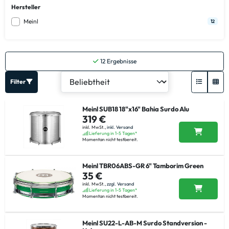
Hersteller
Meinl
12
12
Ergebnisse
Filter
Meinl SUB18 18"x16" Bahia Surdo Alu
319 €
inkl. MwSt.,
inkl. Versand
Lieferung in 1-5 Tagen*
Momentan nicht testbereit.
Meinl TBR06ABS-GR 6" Tamborim Green
35 €
inkl. MwSt.,
zzgl. Versand
Lieferung in 1-5 Tagen*
Momentan nicht testbereit.
Meinl SU22-L-AB-M Surdo Standversion -