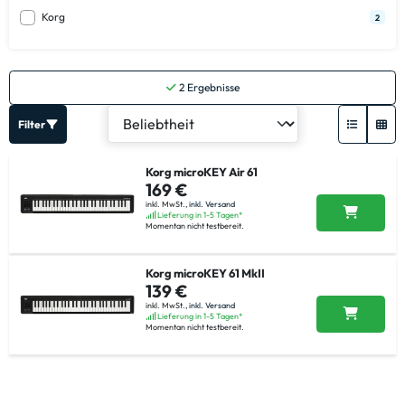
Korg
2
2
Ergebnisse
Filter
Korg microKEY Air 61
169 €
inkl. MwSt.,
inkl. Versand
Lieferung in 1-5 Tagen*
Momentan nicht testbereit.
Korg microKEY 61 MkII
139 €
inkl. MwSt.,
inkl. Versand
Lieferung in 1-5 Tagen*
Momentan nicht testbereit.