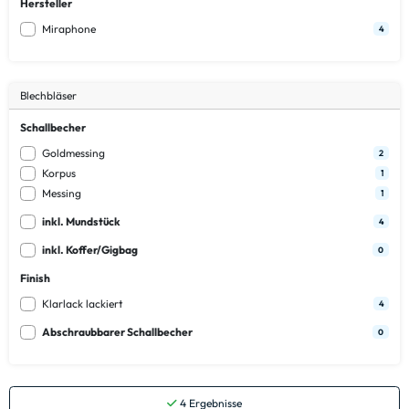
Hersteller
Miraphone
4
Blechbläser
Schallbecher
Goldmessing
2
Korpus
1
Messing
1
inkl. Mundstück
4
inkl. Koffer/Gigbag
0
Finish
Klarlack lackiert
4
Abschraubbarer Schallbecher
0
4
Ergebnisse