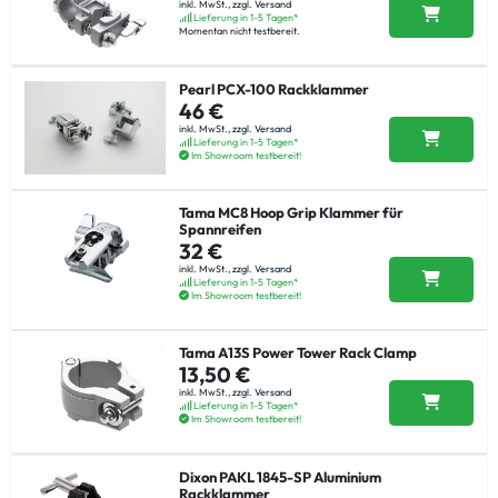
inkl. MwSt.,
zzgl. Versand
Lieferung in 1-5 Tagen*
Momentan nicht testbereit.
Pearl PCX-100 Rackklammer
46 €
inkl. MwSt.,
zzgl. Versand
Lieferung in 1-5 Tagen*
Im Showroom testbereit!
Tama MC8 Hoop Grip Klammer für
Spannreifen
32 €
inkl. MwSt.,
zzgl. Versand
Lieferung in 1-5 Tagen*
Im Showroom testbereit!
Tama A13S Power Tower Rack Clamp
13,50 €
inkl. MwSt.,
zzgl. Versand
Lieferung in 1-5 Tagen*
Im Showroom testbereit!
Dixon PAKL 1845-SP Aluminium
Rackklammer