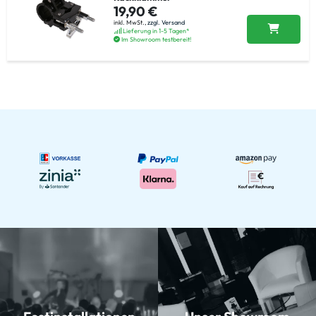
19,90 €
inkl. MwSt.,
zzgl. Versand
Lieferung in 1-5 Tagen*
Im Showroom testbereit!