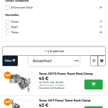
Direkt Testbereit
Showroom Daun
4
Hersteller
Dixon
1
Pearl
1
Tama
4
6
Ergebnisse
Filter
Tama J30TS Power Tower Rack Clamp
45 €
inkl. MwSt.,
zzgl. Versand
Lieferung in 1-5 Tagen*
Momentan nicht testbereit.
Tama J34T Power Tower Rack Clamp
45 €