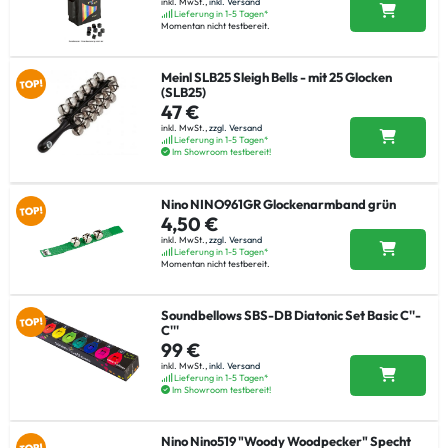
inkl. MwSt.,
inkl. Versand
Lieferung in 1-5 Tagen*
Momentan nicht testbereit.
Meinl SLB25 Sleigh Bells - mit 25 Glocken
(SLB25)
47 €
inkl. MwSt.,
zzgl. Versand
Lieferung in 1-5 Tagen*
Im Showroom testbereit!
Nino NINO961GR Glockenarmband grün
4,50 €
inkl. MwSt.,
zzgl. Versand
Lieferung in 1-5 Tagen*
Momentan nicht testbereit.
Soundbellows SBS-DB Diatonic Set Basic C''-
C'''
99 €
inkl. MwSt.,
inkl. Versand
Lieferung in 1-5 Tagen*
Im Showroom testbereit!
Nino Nino519 "Woody Woodpecker" Specht