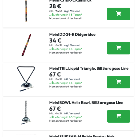
Meinl RS1BK-L Rainstick
28 €
inkl. MwSt.,
zzgl. Versand
Lieferung in 1-5 Tagen*
Momentan nicht testbereit.
Meinl DDG1-R Didgeridoo
34 €
inkl. MwSt.,
zzgl. Versand
Lieferung in 1-5 Tagen*
Momentan nicht testbereit.
Meinl TRIL Liquid Triangle, Bill Saragosa Line
67 €
inkl. MwSt.,
inkl. Versand
Lieferung in 1-5 Tagen*
Momentan nicht testbereit.
Meinl BOWL Helix Bowl, Bill Saragosa Line
67 €
inkl. MwSt.,
inkl. Versand
Lieferung in 1-5 Tagen*
Momentan nicht testbereit.
Meinl SUB18AB-M Bahia Surdo - Holz