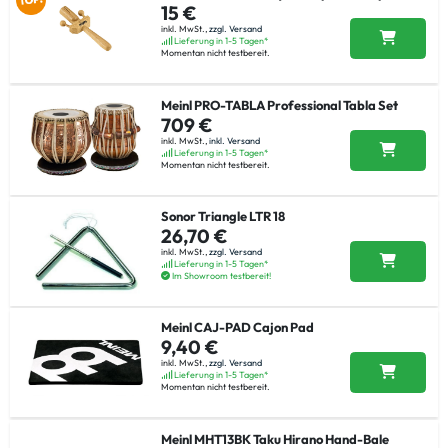
15 €
inkl. MwSt.,
zzgl. Versand
Lieferung in 1-5 Tagen*
Momentan nicht testbereit.
Meinl PRO-TABLA Professional Tabla Set
709 €
inkl. MwSt.,
inkl. Versand
Lieferung in 1-5 Tagen*
Momentan nicht testbereit.
Sonor Triangle LTR 18
26,70 €
inkl. MwSt.,
zzgl. Versand
Lieferung in 1-5 Tagen*
Im Showroom testbereit!
Meinl CAJ-PAD Cajon Pad
9,40 €
inkl. MwSt.,
zzgl. Versand
Lieferung in 1-5 Tagen*
Momentan nicht testbereit.
Meinl MHT13BK Taku Hirano Hand-Bale