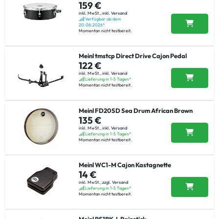
159 €
inkl. MwSt.,
inkl. Versand
Verfügbar ab dem
20.08.2026*
Momentan nicht testbereit.
Meinl tmstcp Direct Drive Cajon Pedal
122 €
inkl. MwSt.,
inkl. Versand
Lieferung in 1-5 Tagen*
Momentan nicht testbereit.
Meinl FD20SD Sea Drum African Brown
135 €
inkl. MwSt.,
inkl. Versand
Lieferung in 1-5 Tagen*
Momentan nicht testbereit.
Meinl WC1-M Cajon Kastagnette
14 €
inkl. MwSt.,
zzgl. Versand
Lieferung in 1-5 Tagen*
Momentan nicht testbereit.