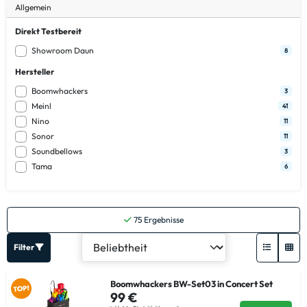
Allgemein
Direkt Testbereit
Showroom Daun
8
Hersteller
Boomwhackers
3
Meinl
41
Nino
11
Sonor
11
Soundbellows
3
Tama
6
75
Ergebnisse
Filter
Boomwhackers BW-Set03 in Concert Set
99 €