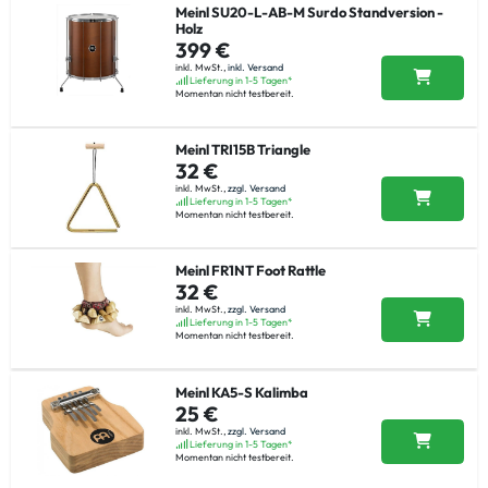
Meinl SU20-L-AB-M Surdo Standversion -
Holz
399 €
inkl. MwSt.,
inkl. Versand
Lieferung in 1-5 Tagen*
Momentan nicht testbereit.
Meinl TRI15B Triangle
32 €
inkl. MwSt.,
zzgl. Versand
Lieferung in 1-5 Tagen*
Momentan nicht testbereit.
Meinl FR1NT Foot Rattle
32 €
inkl. MwSt.,
zzgl. Versand
Lieferung in 1-5 Tagen*
Momentan nicht testbereit.
Meinl KA5-S Kalimba
25 €
inkl. MwSt.,
zzgl. Versand
Lieferung in 1-5 Tagen*
Momentan nicht testbereit.