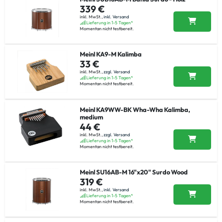
339 €
inkl. MwSt.,
inkl. Versand
Lieferung in 1-5 Tagen*
Momentan nicht testbereit.
Meinl KA9-M Kalimba
33 €
inkl. MwSt.,
zzgl. Versand
Lieferung in 1-5 Tagen*
Momentan nicht testbereit.
Meinl KA9WW-BK Wha-Wha Kalimba,
medium
44 €
inkl. MwSt.,
zzgl. Versand
Lieferung in 1-5 Tagen*
Momentan nicht testbereit.
Meinl SU16AB-M 16"x20" Surdo Wood
319 €
inkl. MwSt.,
inkl. Versand
Lieferung in 1-5 Tagen*
Momentan nicht testbereit.