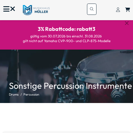
3% Rabattcode: rabatt3
gültig vom 30.07.2026 bis einschl. 31.08.2026
gilt nicht auf Yamaha CVP-900- und CLP-875-Modelle
Sonstige Percussion Instrumente
Drums
Percussion