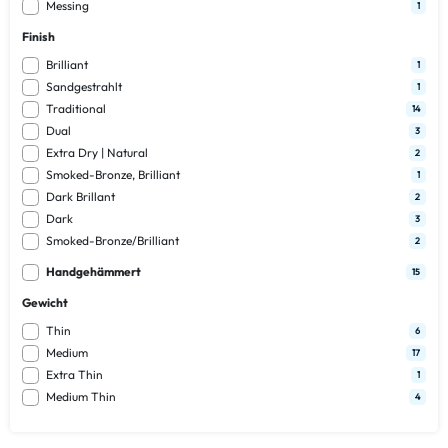
Messing
1
Finish
Brilliant
1
Sandgestrahlt
1
Traditional
14
Dual
3
Extra Dry | Natural
2
Smoked-Bronze, Brilliant
1
Dark Brillant
2
Dark
3
Smoked-Bronze/Brilliant
2
Handgehämmert
15
Gewicht
Thin
6
Medium
17
Extra Thin
1
Medium Thin
4