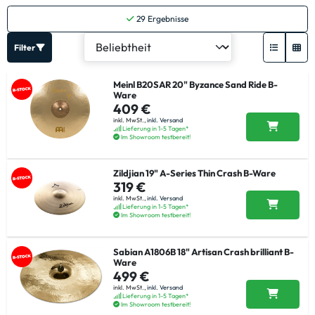
29
Ergebnisse
Filter
Meinl B20SAR 20" Byzance Sand Ride B-
Ware
409 €
inkl. MwSt.,
inkl. Versand
Lieferung in 1-5 Tagen*
Im Showroom testbereit!
Zildjian 19" A-Series Thin Crash B-Ware
319 €
inkl. MwSt.,
inkl. Versand
Lieferung in 1-5 Tagen*
Im Showroom testbereit!
Sabian A1806B 18" Artisan Crash brilliant B-
Ware
499 €
inkl. MwSt.,
inkl. Versand
Lieferung in 1-5 Tagen*
Im Showroom testbereit!