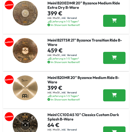
Meinl B20EDMR 20" Byzance Medium Ride
Extra Dry B-Ware
399 €
inkl. MwSt.,
inkl. Versand
Lieferung in 1-5 Tagen*
Im Showroom testbereit!
Meinl B21TSR 21" Byzance Transition Ride B-
Ware
459 €
inkl. MwSt.,
inkl. Versand
Lieferung in 1-5 Tagen*
Im Showroom testbereit!
Meinl B20MR 20" Byzance Medium Ride B-
Ware
399 €
inkl. MwSt.,
inkl. Versand
Lieferung in 1-5 Tagen*
Im Showroom testbereit!
Meinl CC10DAS 10" Classics Custom Dark
Splash B-Ware
64 €
inkl. MwSt.,
inkl. Versand