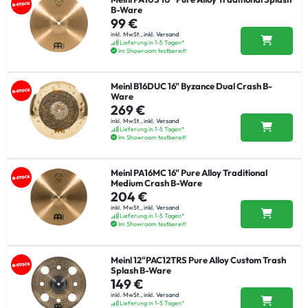
B-Ware
99 €
inkl. MwSt.,
inkl. Versand
Lieferung in 1-5 Tagen*
Im Showroom testbereit!
Meinl B16DUC 16" Byzance Dual Crash B-
Ware
269 €
inkl. MwSt.,
inkl. Versand
Lieferung in 1-5 Tagen*
Im Showroom testbereit!
Meinl PA16MC 16" Pure Alloy Traditional
Medium Crash B-Ware
204 €
inkl. MwSt.,
inkl. Versand
Lieferung in 1-5 Tagen*
Im Showroom testbereit!
Meinl 12"PAC12TRS Pure Alloy Custom Trash
Splash B-Ware
149 €
inkl. MwSt.,
inkl. Versand
Lieferung in 1-5 Tagen*