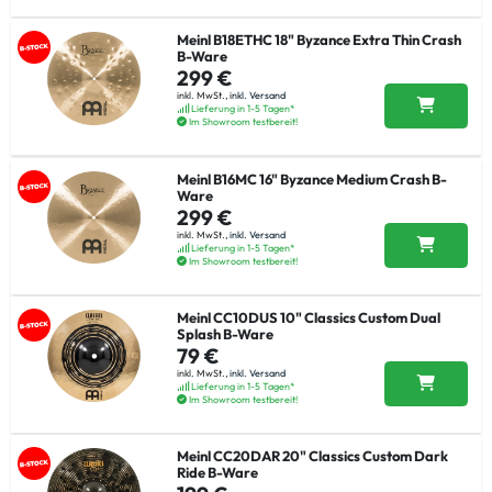
Meinl B18ETHC 18" Byzance Extra Thin Crash
B-Ware
299 €
inkl. MwSt.,
inkl. Versand
Lieferung in 1-5 Tagen*
Im Showroom testbereit!
Meinl B16MC 16" Byzance Medium Crash B-
Ware
299 €
inkl. MwSt.,
inkl. Versand
Lieferung in 1-5 Tagen*
Im Showroom testbereit!
Meinl CC10DUS 10" Classics Custom Dual
Splash B-Ware
79 €
inkl. MwSt.,
inkl. Versand
Lieferung in 1-5 Tagen*
Im Showroom testbereit!
Meinl CC20DAR 20" Classics Custom Dark
Ride B-Ware