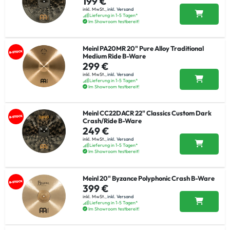
199 €
inkl. MwSt.,
inkl. Versand
Lieferung in 1-5 Tagen*
Im Showroom testbereit!
Meinl PA20MR 20" Pure Alloy Traditional
Medium Ride B-Ware
299 €
inkl. MwSt.,
inkl. Versand
Lieferung in 1-5 Tagen*
Im Showroom testbereit!
Meinl CC22DACR 22" Classics Custom Dark
Crash/Ride B-Ware
249 €
inkl. MwSt.,
inkl. Versand
Lieferung in 1-5 Tagen*
Im Showroom testbereit!
Meinl 20" Byzance Polyphonic Crash B-Ware
399 €
inkl. MwSt.,
inkl. Versand
Lieferung in 1-5 Tagen*
Im Showroom testbereit!