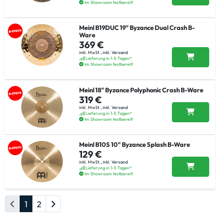
Im Showroom testbereit!
Meinl B19DUC 19" Byzance Dual Crash B-
Ware
369 €
inkl. MwSt.,
inkl. Versand
Lieferung in 1-5 Tagen*
Im Showroom testbereit!
Meinl 18" Byzance Polyphonic Crash B-Ware
319 €
inkl. MwSt.,
inkl. Versand
Lieferung in 1-5 Tagen*
Im Showroom testbereit!
Meinl B10S 10" Byzance Splash B-Ware
129 €
inkl. MwSt.,
inkl. Versand
Lieferung in 1-5 Tagen*
Im Showroom testbereit!
1
2