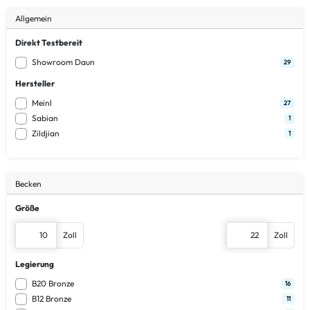
Allgemein
Direkt Testbereit
Showroom Daun
29
Hersteller
Meinl
27
Sabian
1
Zildjian
1
Becken
Größe
Zoll
Zoll
Legierung
B20 Bronze
16
B12 Bronze
11