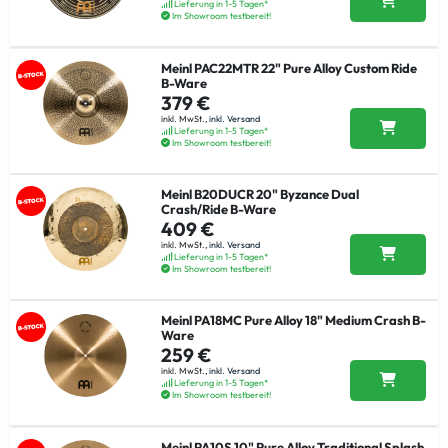
Lieferung in 1-5 Tagen*
Im Showroom testbereit!
Meinl PAC22MTR 22" Pure Alloy Custom Ride
B-Ware
379 €
inkl. MwSt.,
inkl. Versand
Lieferung in 1-5 Tagen*
Im Showroom testbereit!
Meinl B20DUCR 20" Byzance Dual
Crash/Ride B-Ware
409 €
inkl. MwSt.,
inkl. Versand
Lieferung in 1-5 Tagen*
Im Showroom testbereit!
Meinl PA18MC Pure Alloy 18" Medium Crash B-
Ware
259 €
inkl. MwSt.,
inkl. Versand
Lieferung in 1-5 Tagen*
Im Showroom testbereit!
Meinl PA10S 10" Pure Alloy Traditional Splash