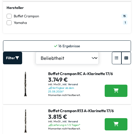
Hersteller
Buffet Crampon
15
Yamaha
1
16
Ergebnisse
Filter
Buffet Crampon RC A-Klarinette 17/6
3.749 €
inkl. MwSt.,
inkl. Versand
Verfügbar ab dem
25.08.2026*
Momentan nicht testbereit.
Buffet Crampon R13 A-Klarinette 17/6
3.815 €
inkl. MwSt.,
inkl. Versand
Lieferung in 1-5 Tagen*
Momentan nicht testbereit.