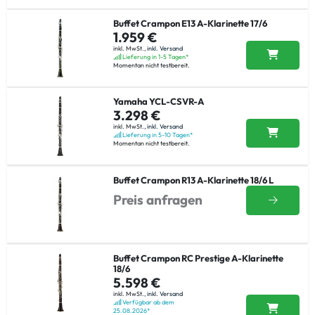
Buffet Crampon E13 A-Klarinette 17/6
1.959 €
inkl. MwSt.,
inkl. Versand
Lieferung in 1-5 Tagen*
Momentan nicht testbereit.
Yamaha YCL-CSVR-A
3.298 €
inkl. MwSt.,
inkl. Versand
Lieferung in 5-10 Tagen*
Momentan nicht testbereit.
Buffet Crampon R13 A-Klarinette 18/6 L
Preis anfragen
Buffet Crampon RC Prestige A-Klarinette
18/6
5.598 €
inkl. MwSt.,
inkl. Versand
Verfügbar ab dem
25.08.2026*