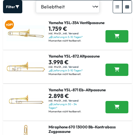
Filter
Yamaha YSL-354 Ventilposaune
1.759 €
inkl. MwSt.,
inkl. Versand
Lieferung in 5-10 Tagen*
Momentan nicht testbereit.
Yamaha YSL-872 Altposaune
3.998 €
inkl. MwSt.,
inkl. Versand
Lieferung in 5-10 Tagen*
Momentan nicht testbereit.
Yamaha YSL-871 Eb-Altposaune
2.898 €
inkl. MwSt.,
inkl. Versand
Lieferung in 30 - 34
Tagen*
Momentan nicht testbereit.
Miraphone 670 13000 Bb-Kontrabass
Zugposaune