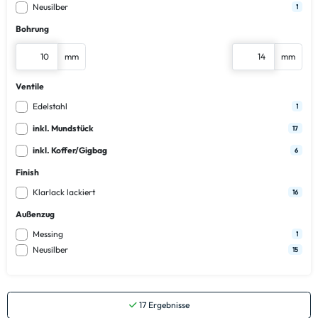
Neusilber
1
Bohrung
mm
mm
Ventile
Edelstahl
1
inkl. Mundstück
17
inkl. Koffer/Gigbag
6
Finish
Klarlack lackiert
16
Außenzug
Messing
1
Neusilber
15
17
Ergebnisse