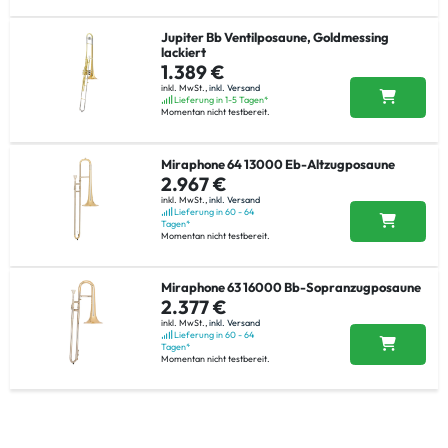
Jupiter Bb Ventilposaune, Goldmessing
lackiert
1.389 €
inkl. MwSt.,
inkl. Versand
Lieferung in 1-5 Tagen*
Momentan nicht testbereit.
Miraphone 64 13000 Eb-Altzugposaune
2.967 €
inkl. MwSt.,
inkl. Versand
Lieferung in 60 - 64
Tagen*
Momentan nicht testbereit.
Miraphone 63 16000 Bb-Sopranzugposaune
2.377 €
inkl. MwSt.,
inkl. Versand
Lieferung in 60 - 64
Tagen*
Momentan nicht testbereit.