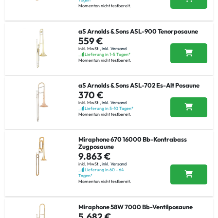
Momentan nicht testbereit.
aS Arnolds & Sons ASL-900 Tenorposaune
559 €
inkl. MwSt.,
inkl. Versand
Lieferung in 1-5 Tagen*
Momentan nicht testbereit.
aS Arnolds & Sons ASL-702 Es-Alt Posaune
370 €
inkl. MwSt.,
inkl. Versand
Lieferung in 5-10 Tagen*
Momentan nicht testbereit.
Miraphone 670 16000 Bb-Kontrabass
Zugposaune
9.863 €
inkl. MwSt.,
inkl. Versand
Lieferung in 60 - 64
Tagen*
Momentan nicht testbereit.
Miraphone 58W 7000 Bb-Ventilposaune
5.682 €