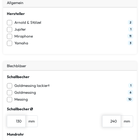
Allgemein
Hersteller
Arnold & Stölzel
2
Jupiter
1
Miraphone
11
Yamaha
3
Blechbläser
Schallbecher
Goldmessing lackiert
1
Goldmessing
6
Messing
10
Schallbecher Ø
mm
mm
Mundrohr