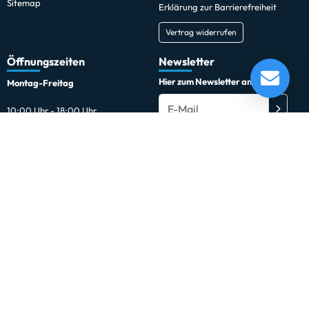
Sitemap
Erklärung zur Barrierefreiheit
Vertrag widerrufen
Öffnungszeiten
Newsletter
Hier zum Newsletter anmelden
Montag-Freitag
10:00 Uhr - 18:00 Uhr
Außerhalb der Öffnungszeiten
Du kannst den Newsletter jederzeit kostenlos abbestellen.
Samstags und außerhalb der
regulären Öffnungszeiten sind
Termine nach Vereinbarung
möglich.
Jetzt buchen
Social Media
Facebook
Instagram
*gilt für Lieferungen innerhalb Deutschlands.