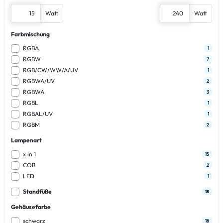
Watt
Watt
Farbmischung
RGBA
1
RGBW
7
RGB/CW/WW/A/UV
1
RGBWA/UV
2
RGBWA
3
RGBL
1
RGBAL/UV
1
RGBM
2
Lampenart
x in 1
15
COB
2
LED
1
Standfüße
18
Gehäusefarbe
schwarz
18