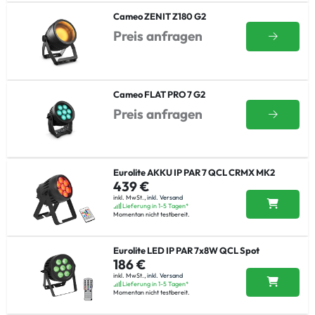
Cameo ZENIT Z180 G2
Preis anfragen
Cameo FLAT PRO 7 G2
Preis anfragen
Eurolite AKKU IP PAR 7 QCL CRMX MK2
439 €
inkl. MwSt.,
inkl. Versand
Lieferung in 1-5 Tagen*
Momentan nicht testbereit.
Eurolite LED IP PAR 7x8W QCL Spot
186 €
inkl. MwSt.,
inkl. Versand
Lieferung in 1-5 Tagen*
Momentan nicht testbereit.