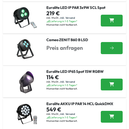
Eurolite LED IP PAR 3x9W SCL Spot
219 €
inkl. MwSt.,
inkl. Versand
Lieferung in 1-5 Tagen*
Momentan nicht testbereit.
Cameo ZENIT B60 B LSD
Preis anfragen
Eurolite LED IP65 Spot 15W RGBW
114 €
inkl. MwSt.,
inkl. Versand
Lieferung in 1-5 Tagen*
Momentan nicht testbereit.
Eurolite AKKU IP PAR 14 HCL QuickDMX
549 €
inkl. MwSt.,
inkl. Versand
Lieferung in 1-5 Tagen*
Momentan nicht testbereit.