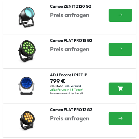
Cameo ZENIT Z120 G2
Preis anfragen
Cameo FLAT PRO 18 G2
Preis anfragen
ADJ Encore LP12Z IP
799 €
inkl. MwSt.,
inkl. Versand
Lieferung in 1-5 Tagen*
Momentan nicht testbereit.
Cameo FLAT PRO 12 G2
Preis anfragen