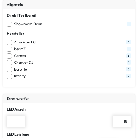
Allgemein
Direkt Testbereit
Showroom Daun
1
Hersteller
American DJ
3
beamZ
1
Cameo
6
Chauvet DJ
1
Eurolite
5
Infinity
2
Scheinwerfer
LED Anzahl
LED Leistung