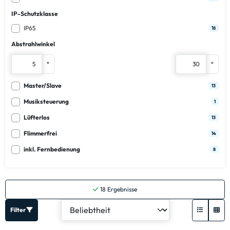
IP-Schutzklasse
IP65
18
Abstrahlwinkel
°
°
Master/Slave
13
Musiksteuerung
1
Lüfterlos
13
Flimmerfrei
14
inkl. Fernbedienung
8
18
Ergebnisse
Filter