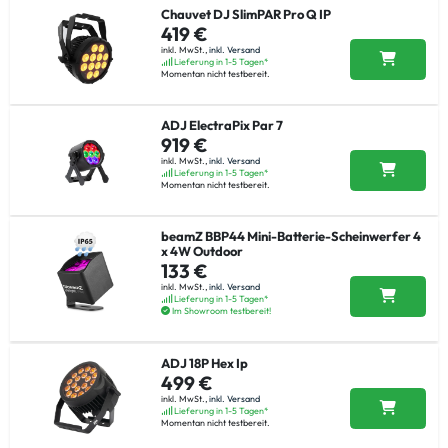
Chauvet DJ SlimPAR Pro Q IP
419 €
inkl. MwSt.,
inkl. Versand
Lieferung in 1-5 Tagen*
Momentan nicht testbereit.
ADJ ElectraPix Par 7
919 €
inkl. MwSt.,
inkl. Versand
Lieferung in 1-5 Tagen*
Momentan nicht testbereit.
beamZ BBP44 Mini-Batterie-Scheinwerfer 4
x 4W Outdoor
133 €
inkl. MwSt.,
inkl. Versand
Lieferung in 1-5 Tagen*
Im Showroom testbereit!
ADJ 18P Hex Ip
499 €
inkl. MwSt.,
inkl. Versand
Lieferung in 1-5 Tagen*
Momentan nicht testbereit.