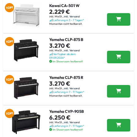
Kawai CA-501 W
2.229 €
inkl. MwSt.,
inkl. Versand
Lieferung in 3 - 7 Tagen*
Momentan nicht testbereit.
Yamaha CLP-875 B
3.270 €
inkl. MwSt.,
inkl. Versand
Verfügbar ab dem
09.09.2026*
Im Showroom testbereit!
Yamaha CLP-875 R
3.270 €
inkl. MwSt.,
inkl. Versand
Lieferung in 7 - 11 Tagen*
Momentan nicht testbereit.
Yamaha CVP-905B
6.250 €
inkl. MwSt.,
inkl. Versand
Lieferung in 7 - 11 Tagen*
Im Showroom testbereit!