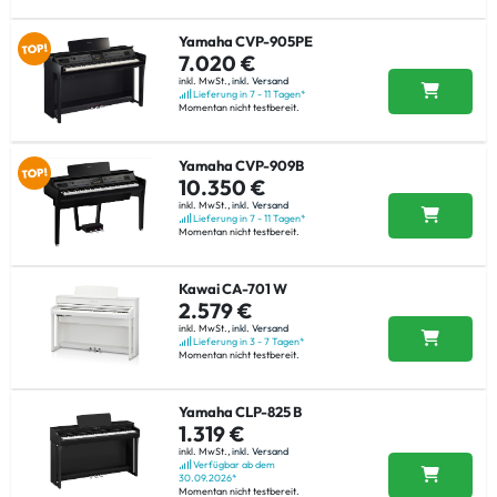
Yamaha CVP-905PE
7.020 €
inkl. MwSt.,
inkl. Versand
Lieferung in 7 - 11 Tagen*
Momentan nicht testbereit.
Yamaha CVP-909B
10.350 €
inkl. MwSt.,
inkl. Versand
Lieferung in 7 - 11 Tagen*
Momentan nicht testbereit.
Kawai CA-701 W
2.579 €
inkl. MwSt.,
inkl. Versand
Lieferung in 3 - 7 Tagen*
Momentan nicht testbereit.
Yamaha CLP-825 B
1.319 €
inkl. MwSt.,
inkl. Versand
Verfügbar ab dem
30.09.2026*
Momentan nicht testbereit.