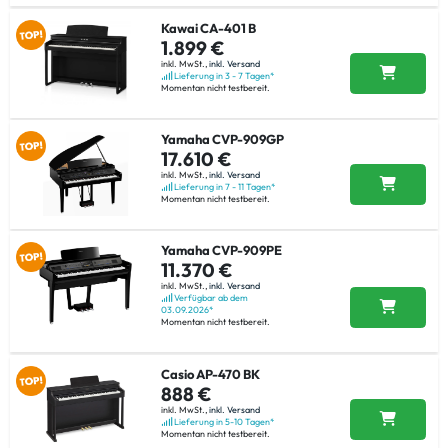
Kawai CA-401 B
1.899 €
inkl. MwSt.,
inkl. Versand
Lieferung in 3 - 7 Tagen*
Momentan nicht testbereit.
Yamaha CVP-909GP
17.610 €
inkl. MwSt.,
inkl. Versand
Lieferung in 7 - 11 Tagen*
Momentan nicht testbereit.
Yamaha CVP-909PE
11.370 €
inkl. MwSt.,
inkl. Versand
Verfügbar ab dem
03.09.2026*
Momentan nicht testbereit.
Casio AP-470 BK
888 €
inkl. MwSt.,
inkl. Versand
Lieferung in 5-10 Tagen*
Momentan nicht testbereit.