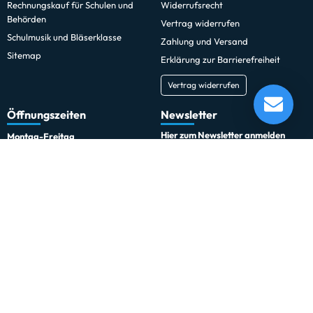
Rechnungskauf für Schulen und
Widerrufsrecht
Behörden
Vertrag widerrufen
Schulmusik und Bläserklasse
Zahlung und Versand
Sitemap
Erklärung zur Barrierefreiheit
Vertrag widerrufen
Öffnungszeiten
Newsletter
Hier zum Newsletter anmelden
Montag-Freitag
10:00 Uhr - 18:00 Uhr
Außerhalb der Öffnungszeiten
Du kannst den Newsletter jederzeit kostenlos abbestellen.
Samstags und außerhalb der
regulären Öffnungszeiten sind
Termine nach Vereinbarung
möglich.
Jetzt buchen
Social Media