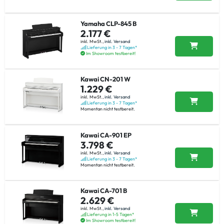
Yamaha CLP-845 B
2.177 €
inkl. MwSt.,
inkl. Versand
Lieferung in 3 - 7 Tagen*
Im Showroom testbereit!
Kawai CN-201 W
1.229 €
inkl. MwSt.,
inkl. Versand
Lieferung in 3 - 7 Tagen*
Momentan nicht testbereit.
Kawai CA-901 EP
3.798 €
inkl. MwSt.,
inkl. Versand
Lieferung in 3 - 7 Tagen*
Momentan nicht testbereit.
Kawai CA-701 B
2.629 €
inkl. MwSt.,
inkl. Versand
Lieferung in 1-5 Tagen*
Im Showroom testbereit!