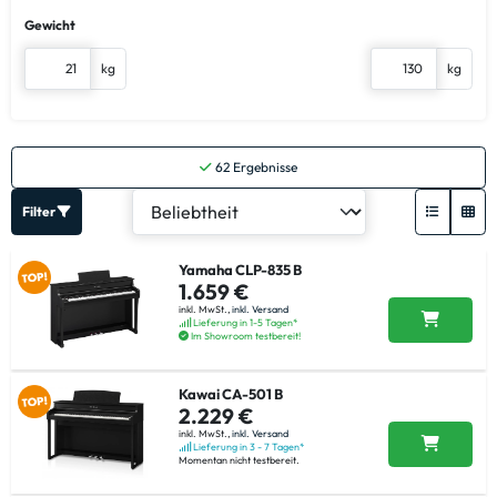
Gewicht
kg
kg
62
Ergebnisse
Filter
Yamaha CLP-835 B
1.659 €
inkl. MwSt.,
inkl. Versand
Lieferung in 1-5 Tagen*
Im Showroom testbereit!
Kawai CA-501 B
2.229 €
inkl. MwSt.,
inkl. Versand
Lieferung in 3 - 7 Tagen*
Momentan nicht testbereit.