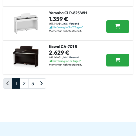
Yamaha CLP-825 WH
1.359 €
inkl. MwSt.,
inkl. Versand
Lieferung in 3 - 7 Tagen*
Momentan nicht testbereit.
Kawai CA-701 R
2.629 €
inkl. MwSt.,
inkl. Versand
Lieferung in 1-5 Tagen*
Momentan nicht testbereit.
1
2
3