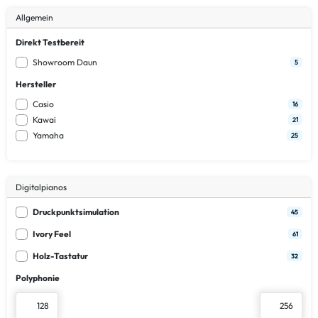
Allgemein
Direkt Testbereit
Showroom Daun
5
Hersteller
Casio
16
Kawai
21
Yamaha
25
Digitalpianos
Druckpunktsimulation
45
Ivory Feel
61
Holz-Tastatur
32
Polyphonie