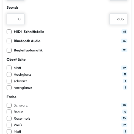
Sounds
MIDI-Schnittstelle
61
Bluetooth Audio
46
Begleitautomatik
12
Oberfläche
Matt
49
Hochglanz
11
schwarz
1
hochglanzz
1
Farbe
Schwarz
28
Braun
4
Rosenholz
10
Weiß
19
Matt
1