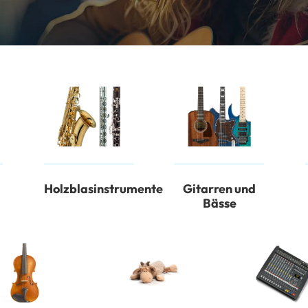
Holzblasinstrumente
Gitarren und
Bässe