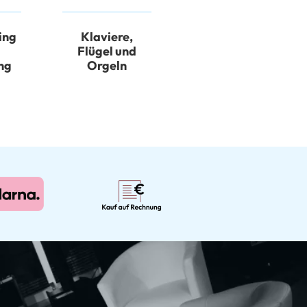
ing
Klaviere,
Flügel und
ng
Orgeln