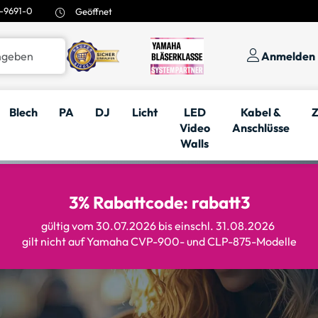
-9691-0
Geöffnet
Anmelden
Blech
PA
DJ
Licht
LED
Kabel &
Z
Video
Anschlüsse
Walls
3% Rabattcode: rabatt3
gültig vom 30.07.2026 bis einschl. 31.08.2026
gilt nicht auf Yamaha CVP-900- und CLP-875-Modelle