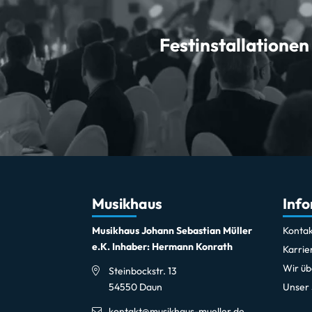
Festinstallationen
Musikhaus
Inf
Musikhaus Johann Sebastian Müller
Kontak
e.K. Inhaber: Hermann Konrath
Karrie
Wir üb
Steinbockstr. 13
54550 Daun
Unser
kontakt@musikhaus-mueller.de