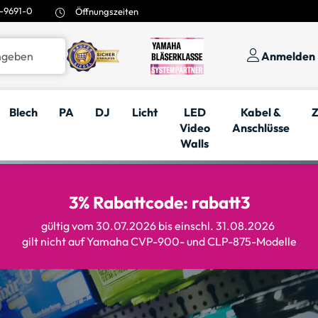
-9691-0
Öffnungszeiten
Anmelden
Blech
PA
DJ
Licht
LED
Kabel &
Z
Video
Anschlüsse
Walls
3% Rabattcode: rabatt3
gültig vom 30.07.2026 bis einschl. 31.08.2026
gilt nicht auf Yamaha CVP-900- und CLP-875-Modelle