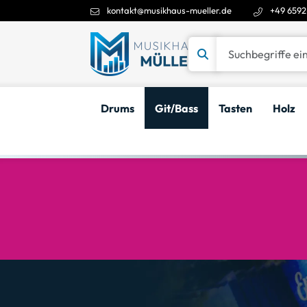
kontakt@musikhaus-mueller.de
+49 6592
Suchbegriffe eingeben
Drums
Git/Bass
Tasten
Holz