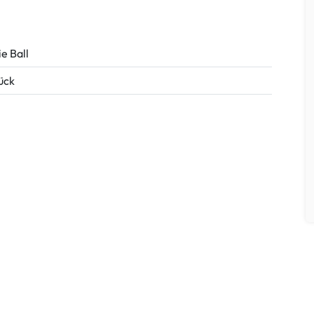
ie Ball
tück