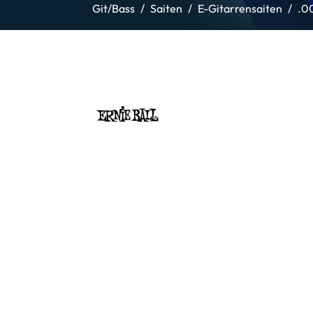
Git/Bass
Saiten
E-Gitarrensaiten
.0