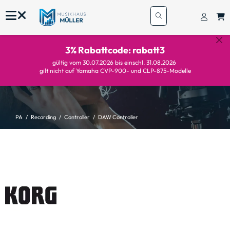
3% Rabattcode: rabatt3
gültig vom 30.07.2026 bis einschl. 31.08.2026
gilt nicht auf Yamaha CVP-900- und CLP-875-Modelle
PA
Recording
Controller
DAW Controller