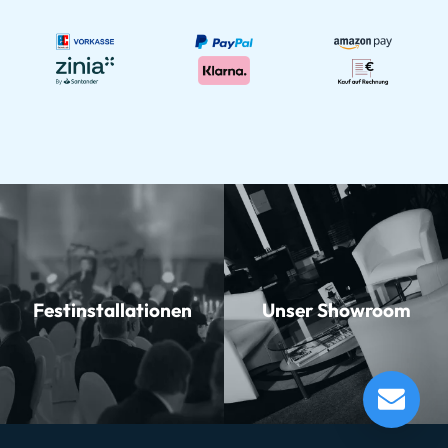
Festinstallationen
Unser Showroom
Korg nanoKONTROL 2 white
Lieferung in 1-5 Tagen*
Momentan nicht testbereit.