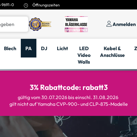
-9691-0
Öffnungszeiten
Anmelden
Blech
PA
DJ
Licht
LED
Kabel &
Z
Video
Anschlüsse
Walls
3% Rabattcode: rabatt3
gültig vom 30.07.2026 bis einschl. 31.08.2026
gilt nicht auf Yamaha CVP-900- und CLP-875-Modelle