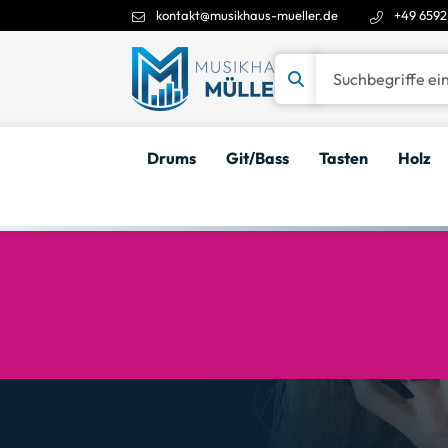
kontakt@musikhaus-mueller.de
+49 6592
Suchbegriffe eingeben
Drums
Git/Bass
Tasten
Holz