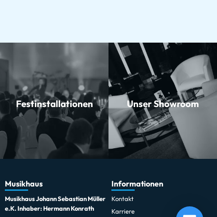
Festinstallationen
Unser Showroom
Musikhaus
Informationen
Musikhaus Johann Sebastian Müller
Kontakt
MOTU M4 USB
e.K. Inhaber: Hermann Konrath
Karriere