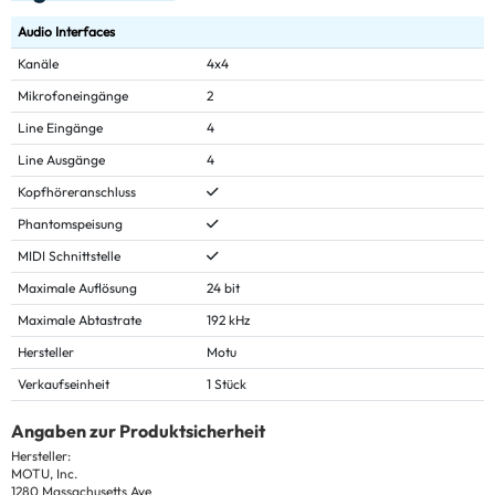
Audio Interfaces
Kanäle
4x4
Mikrofoneingänge
2
Line Eingänge
4
Line Ausgänge
4
Kopfhöreranschluss
Phantomspeisung
MIDI Schnittstelle
Maximale Auflösung
24 bit
Maximale Abtastrate
192 kHz
Hersteller
Motu
Verkaufseinheit
1 Stück
Angaben zur Produktsicherheit
Hersteller:
MOTU, Inc.
1280 Massachusetts Ave