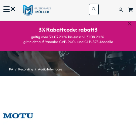
3% Rabattcode: rabatt3
gültig vom 30.07.2026 bis einschl. 31.08.2026
gilt nicht auf Yamaha CVP-900- und CLP-875-Modelle
PA
Recording
Audio Interfaces