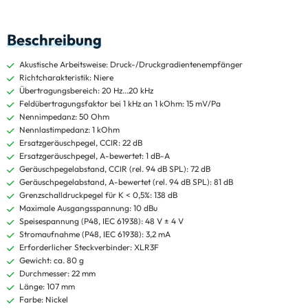
Beschreibung
Akustische Arbeitsweise: Druck-/Druckgradientenempfänger
Richtcharakteristik: Niere
Übertragungsbereich: 20 Hz...20 kHz
Feldübertragungsfaktor bei 1 kHz an 1 kOhm: 15 mV/Pa
Nennimpedanz: 50 Ohm
Nennlastimpedanz: 1 kOhm
Ersatzgeräuschpegel, CCIR: 22 dB
Ersatzgeräuschpegel, A-bewertet: 1 dB-A
Geräuschpegelabstand, CCIR (rel. 94 dB SPL): 72 dB
Geräuschpegelabstand, A-bewertet (rel. 94 dB SPL): 81 dB
Grenzschalldruckpegel für K < 0,5%: 138 dB
Maximale Ausgangsspannung: 10 dBu
Speisespannung (P48, IEC 61938): 48 V ± 4 V
Stromaufnahme (P48, IEC 61938): 3,2 mA
Erforderlicher Steckverbinder: XLR3F
Gewicht: ca. 80 g
Durchmesser: 22 mm
Länge: 107 mm
Farbe: Nickel