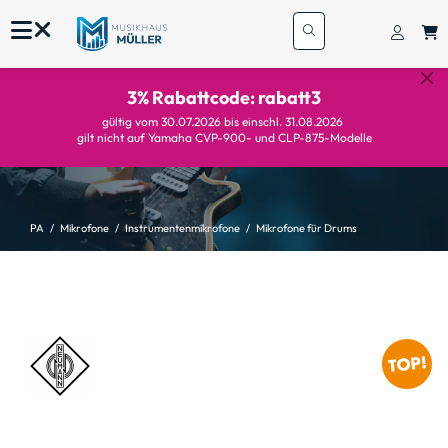
3% Rabattcode: rabatt3
gültig vom 30.07.2026 bis einschl. 31.08.2026
gilt nicht auf Yamaha CVP-900- und CLP-875-Modelle
PA
Mikrofone
Instrumentenmikrofone
Mikrofone für Drums