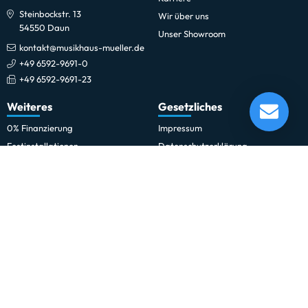
Steinbockstr. 13
Wir über uns
54550 Daun
Unser Showroom
kontakt@musikhaus-mueller.de
+49 6592-9691-0
+49 6592-9691-23
Neumann KM 184
Weiteres
Gesetzliches
Lieferung in 5-10 Tagen*
Momentan nicht testbereit.
0% Finanzierung
Impressum
Festinstallationen
Datenschutzerklärung
Fohhn
Datenschutz-Einstellungen
Newsletter
Allgemeine Geschäftsbedingungen
Professionelle Kinobeschallung
Hinweise zur Batterieentsorgung
Rechnungskauf für Schulen und
Widerrufsrecht
Behörden
Vertrag widerrufen
Schulmusik und Bläserklasse
Zahlung und Versand
Sitemap
Erklärung zur Barrierefreiheit
Vertrag widerrufen