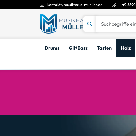
kontakt@musikhaus-mueller.de
+49 6592
Suchbegriffe eingeben
Drums
Git/Bass
Tasten
Holz