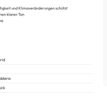
htigkeit und Klimaveränderungen schützt
inen klaren Ton
che
rid
ddario
tück