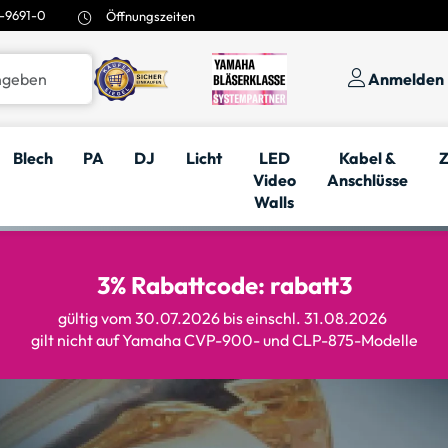
-9691-0
Öffnungszeiten
Anmelden
Blech
PA
DJ
Licht
LED
Kabel &
Z
Video
Anschlüsse
Walls
3% Rabattcode: rabatt3
gültig vom 30.07.2026 bis einschl. 31.08.2026
gilt nicht auf Yamaha CVP-900- und CLP-875-Modelle