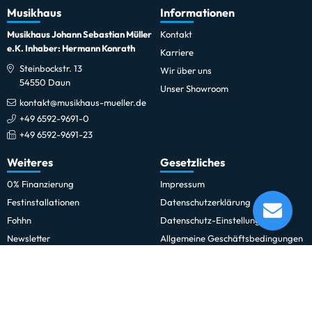
Musikhaus
Informationen
Musikhaus Johann Sebastian Müller
Kontakt
e.K. Inhaber: Hermann Konrath
Karriere
Steinbockstr. 13
Wir über uns
54550 Daun
Unser Showroom
kontakt@musikhaus-mueller.de
+49 6592-9691-0
+49 6592-9691-23
Weiteres
Gesetzliches
Vandoren White Master Traditional Bb-Klarinette
0% Finanzierung
Impressum
2.5
Festinstallationen
Datenschutzerklärung
Lieferung in 1-5 Tagen*
Fohhn
Datenschutz-Einstellungen
Im Showroom testbereit!
Newsletter
Allgemeine Geschäftsbedingungen
Professionelle Kinobeschallung
Hinweise zur Batterieentsorgung
Rechnungskauf für Schulen und
Widerrufsrecht
Behörden
Vertrag widerrufen
Schulmusik und Bläserklasse
Zahlung und Versand