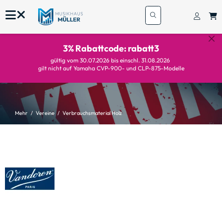
3% Rabattcode: rabatt3
gültig vom 30.07.2026 bis einschl. 31.08.2026
gilt nicht auf Yamaha CVP-900- und CLP-875-Modelle
Mehr
Vereine
Verbrauchsmaterial Holz