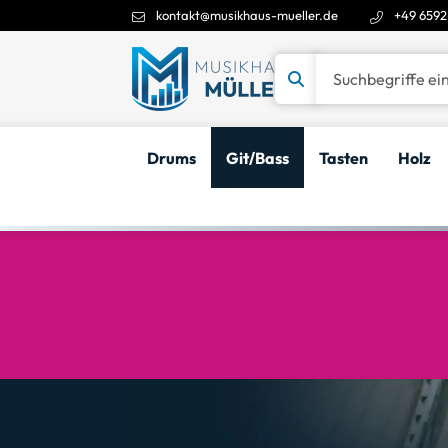
kontakt@musikhaus-mueller.de
+49 6592
Suchbegriffe eingeben
Drums
Git/Bass
Tasten
Holz