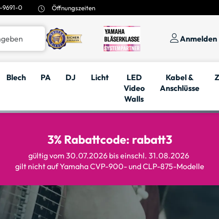
-9691-0
Öffnungszeiten
Anmelden
Blech
PA
DJ
Licht
LED
Kabel &
Z
Video
Anschlüsse
Walls
3% Rabattcode: rabatt3
gültig vom 30.07.2026 bis einschl. 31.08.2026
gilt nicht auf Yamaha CVP-900- und CLP-875-Modelle