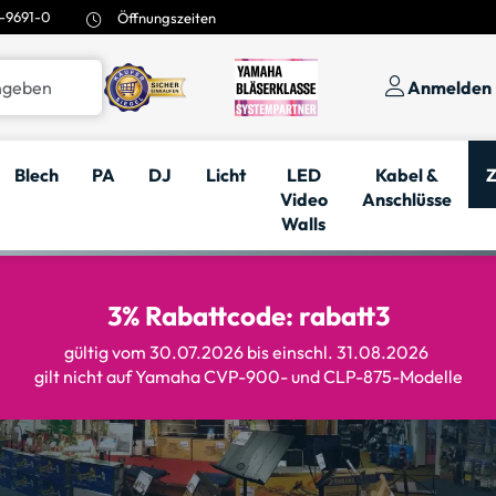
-9691-0
Öffnungszeiten
Anmelden
Blech
PA
DJ
Licht
LED
Kabel &
Z
Video
Anschlüsse
Walls
3% Rabattcode: rabatt3
gültig vom 30.07.2026 bis einschl. 31.08.2026
gilt nicht auf Yamaha CVP-900- und CLP-875-Modelle