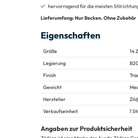
hervorragend für die meisten Stilrichtun
Lieferumfang: Nur Becken. Ohne Zubehör
Eigenschaften
Größe
14 Z
Legierung
B20
Finish
Tra
Gewicht
Med
Hersteller
Zild
Verkaufseinheit
1 S
Angaben zur Produktsicherheit
Zildjian ist eine Marke der Avedis Zildjian 