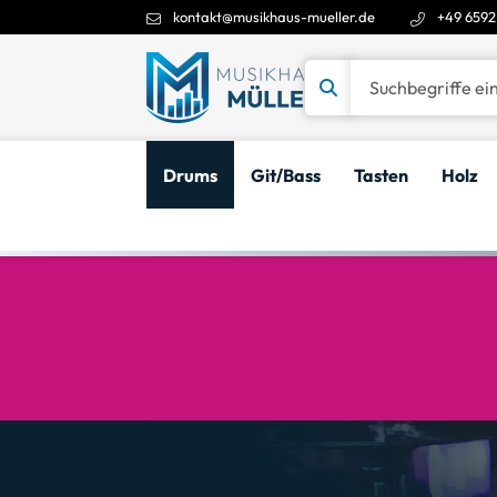
kontakt@musikhaus-mueller.de
+49 6592
Suchbegriffe eingeben
Drums
Git/Bass
Tasten
Holz