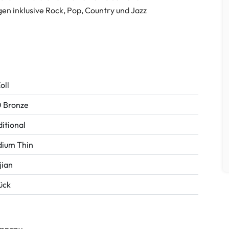
gen inklusive Rock, Pop, Country und Jazz
oll
 Bronze
ditional
ium Thin
jian
tück
Company