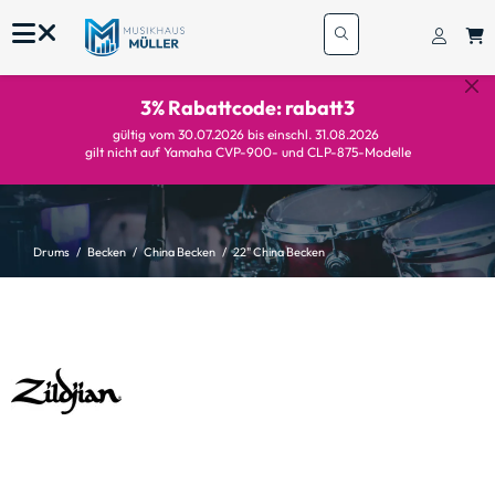
3% Rabattcode: rabatt3
gültig vom 30.07.2026 bis einschl. 31.08.2026
gilt nicht auf Yamaha CVP-900- und CLP-875-Modelle
Drums
Becken
China Becken
22" China Becken