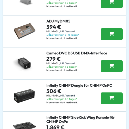
Lieferung in 1-5 Tagen*
Momentan nicht testbereit.
ADJ MyDMX5
394 €
inkl. MwSt.,
inkl. Versand
Lieferung in 5-10 Tagen*
Momentan nicht testbereit.
Cameo DVC D5 USB DMX-Interface
279 €
inkl. MwSt.,
inkl. Versand
Lieferung in 1-5 Tagen*
Momentan nicht testbereit.
Infinity CHIMP Dongle für CHIMP OnPC
306 €
inkl. MwSt.,
inkl. Versand
Lieferung in 1-5 Tagen*
Momentan nicht testbereit.
Infinity CHIMP SideKick Wing Konsole für
CHIMP OnPc
1.869 €