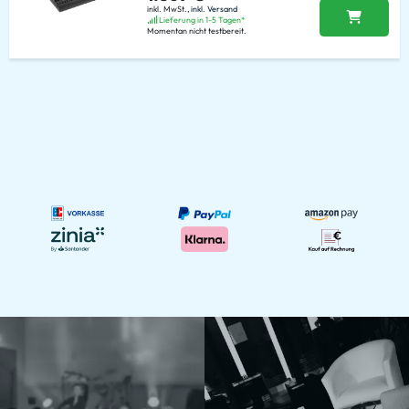
inkl. MwSt.,
inkl. Versand
Lieferung in 1-5 Tagen*
Momentan nicht testbereit.