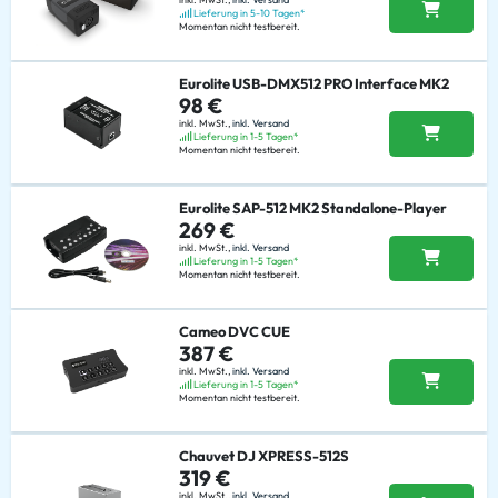
Lieferung in 5-10 Tagen*
Momentan nicht testbereit.
Eurolite USB-DMX512 PRO Interface MK2
98 €
inkl. MwSt.,
inkl. Versand
Lieferung in 1-5 Tagen*
Momentan nicht testbereit.
Eurolite SAP-512 MK2 Standalone-Player
269 €
inkl. MwSt.,
inkl. Versand
Lieferung in 1-5 Tagen*
Momentan nicht testbereit.
Cameo DVC CUE
387 €
inkl. MwSt.,
inkl. Versand
Lieferung in 1-5 Tagen*
Momentan nicht testbereit.
Chauvet DJ XPRESS-512S
319 €
inkl. MwSt.,
inkl. Versand