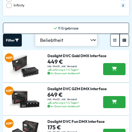
Infinity
2
11
Ergebnisse
Filter
Daslight DVC Gold DMX Interface
449 €
inkl. MwSt.,
inkl. Versand
Lieferung in 1-5 Tagen*
Im Showroom testbereit!
Daslight DVC GZM DMX Interface
649 €
inkl. MwSt.,
inkl. Versand
Lieferung in 1-5 Tagen*
Im Showroom testbereit!
Daslight DVC Fun DMX Interface
175 €
inkl. MwSt.,
inkl. Versand