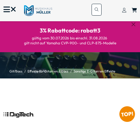
3% Rabattcode: rabatt3
gültig vom 30.07.2026 bis einschl. 31.08.2026
gilt nicht auf Yamaha CVP-900- und CLP-875-Modelle
Git/Bass
Effekte für Gitarren & Bass
Sonstige E-Gitarren Effekte