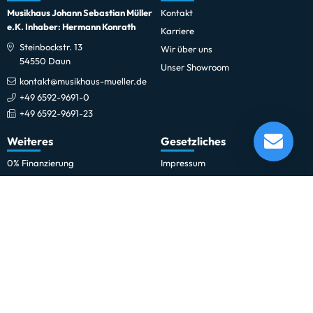
Musikhaus Johann Sebastian Müller
Kontakt
e.K. Inhaber: Hermann Konrath
Karriere
Steinbockstr. 13
Wir über uns
54550 Daun
Unser Showroom
kontakt@musikhaus-mueller.de
+49 6592-9691-0
DIGITECH FreqOut Effektpedal Natural Feedback
+49 6592-9691-23
Creator
Weiteres
Gesetzliches
Lieferung in 1-5 Tagen*
Im Showroom testbereit!
0% Finanzierung
Impressum
Festinstallationen
Datenschutzerklärung
Fohhn
Datenschutz-Einstellungen
Newsletter
Allgemeine Geschäftsbedingungen
Professionelle Kinobeschallung
Hinweise zur Batterieentsorgung
Rechnungskauf für Schulen und
Widerrufsrecht
Behörden
Vertrag widerrufen
Schulmusik und Bläserklasse
Zahlung und Versand
Sitemap
Erklärung zur Barrierefreiheit