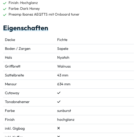
Finish: Hochglanz
Farbe: Dark Honey
Preamp Ibanez AEQTTS mit Onboard tuner
Eigenschaften
Decke
Fichte
Boden / Zargen
Sapele
Hals
Nyatoh
Griffbrett
Walnuss
Sattelbreite
43 mm
Mensur
634 mm
Cutaway
Tonabnehemer
Farbe
sunburst
Finish
hochglanz
inkl. Gigbag