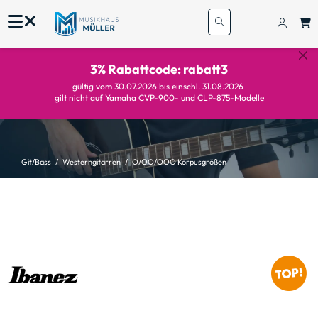
3% Rabattcode: rabatt3
gültig vom 30.07.2026 bis einschl. 31.08.2026
gilt nicht auf Yamaha CVP-900- und CLP-875-Modelle
Git/Bass
Westerngitarren
O/OO/OOO Korpusgrößen