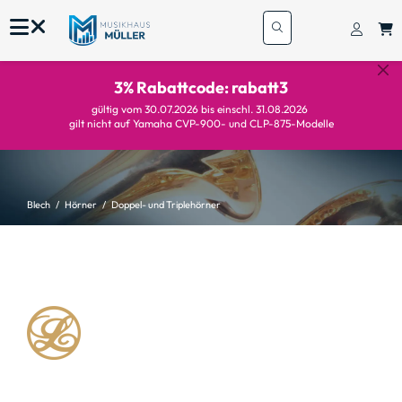
3% Rabattcode: rabatt3
gültig vom 30.07.2026 bis einschl. 31.08.2026
gilt nicht auf Yamaha CVP-900- und CLP-875-Modelle
Blech
Hörner
Doppel- und Triplehörner