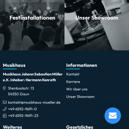
Festinstallationen
Unser Showroom
Musikhaus
Informationen
Musikhaus Johann Sebastian Müller
Kontakt
e.K. Inhaber: Hermann Konrath
Karriere
Steinbockstr. 13
Wir über uns
54550 Daun
Unser Showroom
kontakt@musikhaus-mueller.de
Josef Lidl F/B Horn Philha LHR880LG
+49 6592-9691-0
+49 6592-9691-23
Lieferung in 30 - 34 Tagen*
Momentan nicht testbereit.
Weiteres
Gesetzliches