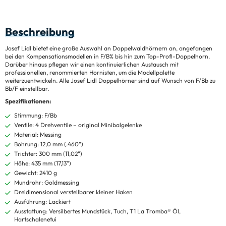
Beschreibung
Josef Lidl bietet eine große Auswahl an Doppelwaldhörnern an, angefangen
bei den Kompensationsmodellen in F/B% bis hin zum Top-Profi-Doppelhorn.
Darüber hinaus pflegen wir einen kontinuierlichen Austausch mit
professionellen, renommierten Hornisten, um die Modellpalette
weiterzuentwickeln. Alle Josef Lidl Doppelhörner sind auf Wunsch von F/Bb zu
Bb/F einstellbar.
Spezifikationen:
Stimmung: F/Bb
Ventile: 4 Drehventile – original Minibalgelenke
Material: Messing
Bohrung: 12,0 mm (.460")
Trichter: 300 mm (11,02")
Höhe: 435 mm (17,13")
Gewicht: 2410 g
Mundrohr: Goldmessing
Dreidimensional verstellbarer kleiner Haken
Ausführung: Lackiert
Ausstattung: Versilbertes Mundstück, Tuch, T1 La Tromba® Öl,
Hartschalenetui