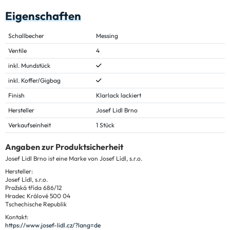
Eigenschaften
Schallbecher
Messing
Ventile
4
inkl. Mundstück
inkl. Koffer/Gigbag
Finish
Klarlack lackiert
Hersteller
Josef Lidl Brno
Verkaufseinheit
1 Stück
Angaben zur Produktsicherheit
Josef Lidl Brno ist eine Marke von Josef Lídl, s.r.o.
Hersteller:
Josef Lídl, s.r.o.
Pražská třída 686/12
Hradec Králové 500 04
Tschechische Republik
Kontakt:
https://www.josef-lidl.cz/?lang=de