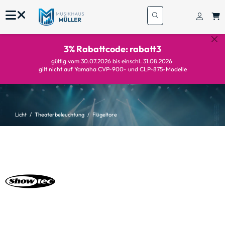
3% Rabattcode: rabatt3
gültig vom 30.07.2026 bis einschl. 31.08.2026
gilt nicht auf Yamaha CVP-900- und CLP-875-Modelle
Licht
Theaterbeleuchtung
Flügeltore