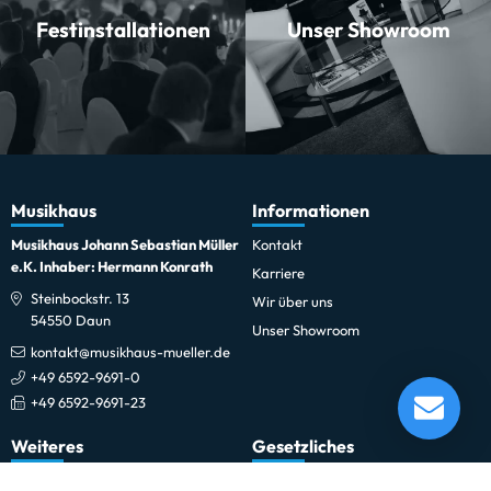
Festinstallationen
Unser Showroom
Musikhaus
Informationen
Musikhaus Johann Sebastian Müller
Kontakt
e.K. Inhaber: Hermann Konrath
Karriere
Steinbockstr. 13
Wir über uns
54550 Daun
Unser Showroom
kontakt@musikhaus-mueller.de
Sonor SSD 14"x6,25" Jost Nickel Signature Snare
+49 6592-9691-0
Drum
+49 6592-9691-23
Lieferung in 5-10 Tagen*
Momentan nicht testbereit.
Weiteres
Gesetzliches
0% Finanzierung
Impressum