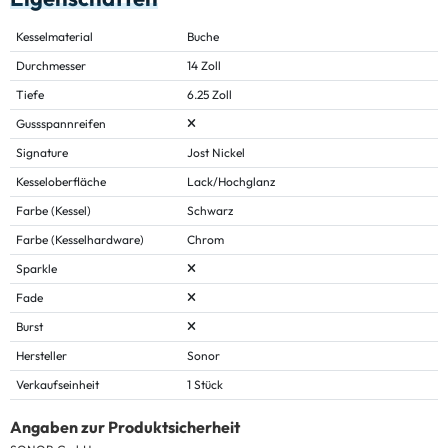
Kesselmaterial
Buche
Durchmesser
14 Zoll
Tiefe
6.25 Zoll
Gussspannreifen
Signature
Jost Nickel
Kesseloberfläche
Lack/Hochglanz
Farbe (Kessel)
Schwarz
Farbe (Kesselhardware)
Chrom
Sparkle
Fade
Burst
Hersteller
Sonor
Verkaufseinheit
1 Stück
Angaben zur Produktsicherheit