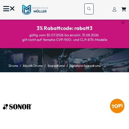
3% Rabattcode: rabatt3
gültig vom 30.07.2026 bis einschl. 31.08.2026
gilt nicht auf Yamaha CVP-900- und CLP-875-Modelle
Drums
Akustik Drums
Snaredrums
Signature Snaredrums