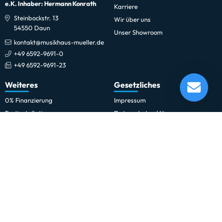
e.K. Inhaber: Hermann Konrath
Karriere
Steinbockstr. 13
Wir über uns
54550 Daun
Unser Showroom
kontakt@musikhaus-mueller.de
+49 6592-9691-0
+49 6592-9691-23
U-Turn Flow Concert Ukulele - solid top
Weiteres
Gesetzliches
Lieferung in 1-5 Tagen*
Momentan nicht testbereit.
0% Finanzierung
Impressum
Festinstallationen
Datenschutzerklärung
Fohhn
Datenschutz-Einstellungen
Newsletter
Allgemeine Geschäftsbedingungen
Professionelle Kinobeschallung
Hinweise zur Batterieentsorgung
Rechnungskauf für Schulen und
Widerrufsrecht
Behörden
Vertrag widerrufen
Schulmusik und Bläserklasse
Zahlung und Versand
Sitemap
Erklärung zur Barrierefreiheit
Vertrag widerrufen