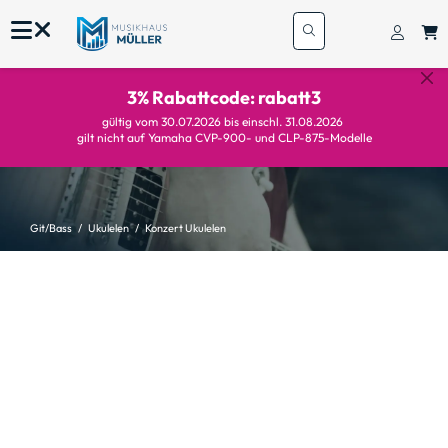
3% Rabattcode: rabatt3
gültig vom 30.07.2026 bis einschl. 31.08.2026
gilt nicht auf Yamaha CVP-900- und CLP-875-Modelle
Git/Bass
Ukulelen
Konzert Ukulelen