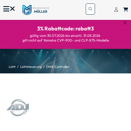
3% Rabattcode: rabatt3
gültig vom 30.07.2026 bis einschl. 31.08.2026
gilt nicht auf Yamaha CVP-900- und CLP-875-Modelle
Licht
Lichtsteuerung
DMX-Controller