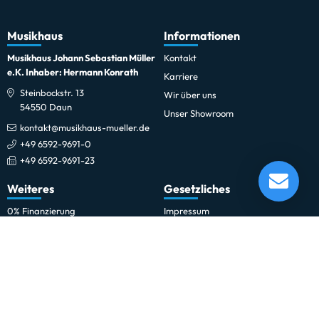
Musikhaus
Informationen
Musikhaus Johann Sebastian Müller
Kontakt
e.K. Inhaber: Hermann Konrath
Karriere
Steinbockstr. 13
Wir über uns
54550 Daun
Unser Showroom
kontakt@musikhaus-mueller.de
+49 6592-9691-0
+49 6592-9691-23
ADJ DMX Operator 384
Lieferung in 1-5 Tagen*
Weiteres
Gesetzliches
Momentan nicht testbereit.
0% Finanzierung
Impressum
Festinstallationen
Datenschutzerklärung
Fohhn
Datenschutz-Einstellungen
Newsletter
Allgemeine Geschäftsbedingungen
Professionelle Kinobeschallung
Hinweise zur Batterieentsorgung
Rechnungskauf für Schulen und
Widerrufsrecht
Behörden