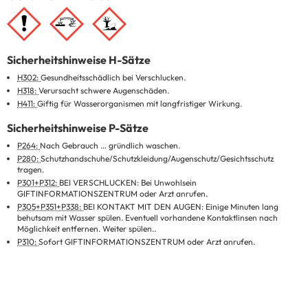
Sicherheitshinweise H-Sätze
H302:
Gesundheitsschädlich bei Verschlucken.
H318:
Verursacht schwere Augenschäden.
H411:
Giftig für Wasserorganismen mit langfristiger Wirkung.
Sicherheitshinweise P-Sätze
P264:
Nach Gebrauch … gründlich waschen.
P280:
Schutzhandschuhe/Schutzkleidung/Augenschutz/Gesichtsschutz
tragen.
P301+P312:
BEI VERSCHLUCKEN: Bei Unwohlsein
GIFTINFORMATIONSZENTRUM oder Arzt anrufen.
P305+P351+P338:
BEI KONTAKT MIT DEN AUGEN: Einige Minuten lang
behutsam mit Wasser spülen. Eventuell vorhandene Kontaktlinsen nach
Möglichkeit entfernen. Weiter spülen..
P310:
Sofort GIFTINFORMATIONSZENTRUM oder Arzt anrufen.