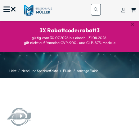
3% Rabattcode: rabatt3
gültig vom 30.07.2026 bis einschl. 31.08.2026
gilt nicht auf Yamaha CVP-900- und CLP-875-Modelle
Licht
Nebel und Spezialeffekte
Fluide
sonstige Fluide