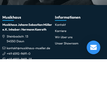
Musikhaus
Informationen
Musikhaus Johann Sebastian Müller
Kontakt
e.K. Inhaber: Hermann Konrath
Karriere
Steinbockstr. 13
Wir über uns
54550 Daun
ADJ Nebelfluid Duftstoff (Vanille) Intensive
Unser Showroom
kontakt@musikhaus-mueller.de
Lieferung in 1-5 Tagen*
Im Showroom testbereit!
+49 6592-9691-0
+49 6592-9691-23
Weiteres
Gesetzliches
0% Finanzierung
Impressum
Festinstallationen
Datenschutzerklärung
Fohhn
Datenschutz-Einstellungen
Newsletter
Allgemeine Geschäftsbedingungen
Professionelle Kinobeschallung
Hinweise zur Batterieentsorgung